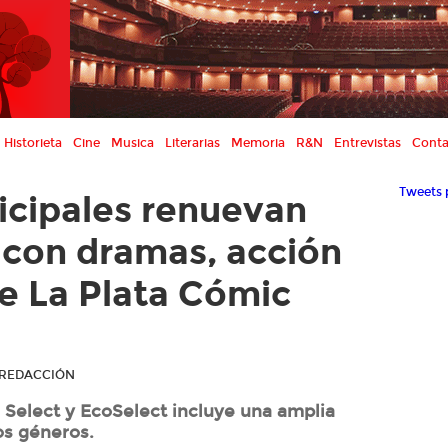
Historieta
Cine
Musica
Literarias
Memoria
R&N
Entrevistas
Conta
Tweets 
icipales renuevan
s con dramas, acción
de La Plata Cómic
R REDACCIÓN
 Select y EcoSelect incluye una amplia
tos géneros.