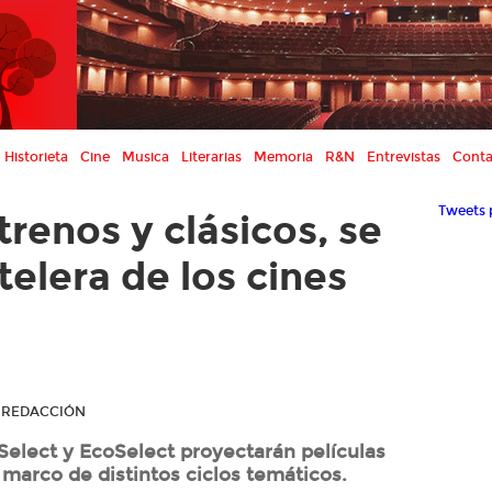
Historieta
Cine
Musica
Literarias
Memoria
R&N
Entrevistas
Conta
Tweets 
trenos y clásicos, se
telera de los cines
R REDACCIÓN
es Select y EcoSelect proyectarán películas
 marco de distintos ciclos temáticos.