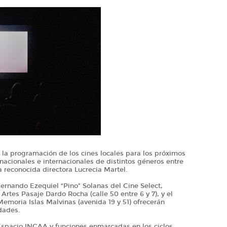
 la programación de los cines locales para los próximos
s nacionales e internacionales de distintos géneros entre
a reconocida directora Lucrecia Martel.
la Fernando Ezequiel “Pino” Solanas del Cine Select,
Artes Pasaje Dardo Rocha (calle 50 entre 6 y 7), y el
Memoria Islas Malvinas (avenida 19 y 51) ofrecerán
edades.
 Espacio INCAA y funciones enmarcadas en los ciclos