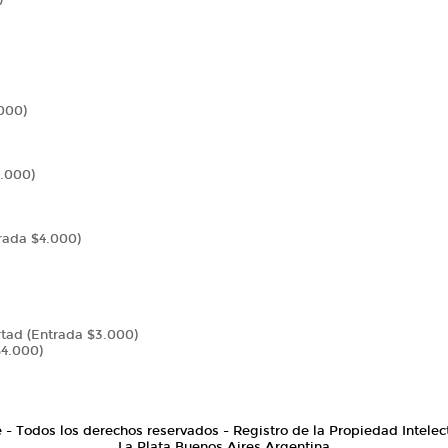
000)
4.000)
rada $4.000)
ertad (Entrada $3.000)
$4.000)
e - Todos los derechos reservados - Registro de la Propiedad Intelec
La Plata Buenos Aires Argentina