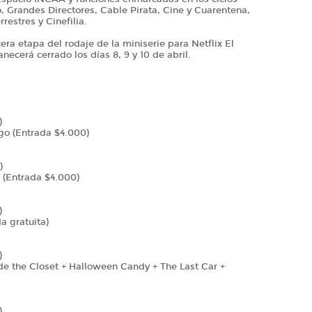
, Grandes Directores, Cable Pirata, Cine y Cuarentena,
estres y Cinefilia.
era etapa del rodaje de la miniserie para Netflix El
necerá cerrado los días 8, 9 y 10 de abril.
)
go (Entrada $4.000)
)
i (Entrada $4.000)
)
a gratuita)
)
de the Closet + Halloween Candy + The Last Car +
)