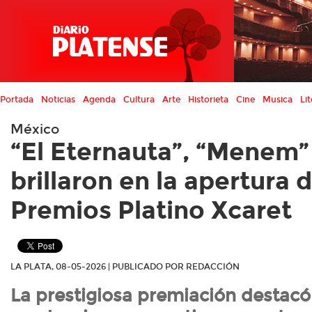
Portada
Noticias
Agenda
Cultura
Arte
Historieta
Cine
Musica
Lit
México
“El Eternauta”, “Menem”
brillaron en la apertura d
Premios Platino Xcaret
LA PLATA, 08-05-2026 | PUBLICADO POR REDACCIÓN
La prestigiosa premiación destacó 