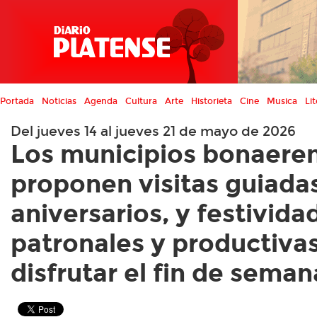
Portada
Noticias
Agenda
Cultura
Arte
Historieta
Cine
Musica
Lit
Del jueves 14 al jueves 21 de mayo de 2026
Los municipios bonaere
proponen visitas guiadas
aniversarios, y festivida
patronales y productiva
disfrutar el fin de seman