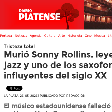
Portada
Noticias
Agenda
Cultura
Arte
Historieta
Cine
Musica
Lit
Tristeza total
Murió Sonny Rollins, ley
jazz y uno de los saxofo
influyentes del siglo XX
LA PLATA, 26-05-2026 | PUBLICADO POR REDACCIÓN
El músico estadounidense falleció 