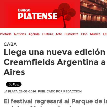
Portada
Noticias
Agenda
Cultura
Arte
Historieta
Cine
Musica
Lit
CABA
Llega una nueva edición
Creamfields Argentina 
Aires
LA PLATA, 29-05-2026 | PUBLICADO POR REDACCIÓN
El festival regresará al Parque de 