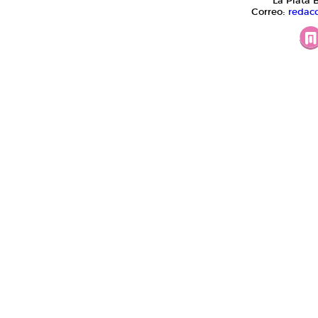
La Plata 
Correo:
redac