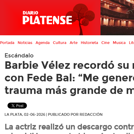
Portada
Noticias
Agenda
Cultura
Arte
Historieta
Cine
Musica
Lit
Escándalo
Barbie Vélez recordó su 
con Fede Bal: “Me gener
trauma más grande de m
LA PLATA, 02-06-2026 | PUBLICADO POR REDACCIÓN
La actriz realizó un descargo contr