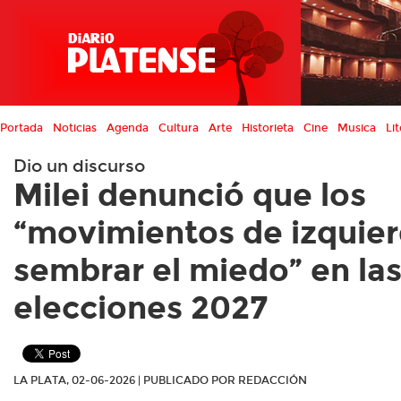
Portada
Noticias
Agenda
Cultura
Arte
Historieta
Cine
Musica
Lit
Dio un discurso
Milei denunció que los
“movimientos de izquier
sembrar el miedo” en la
elecciones 2027
LA PLATA, 02-06-2026 | PUBLICADO POR REDACCIÓN