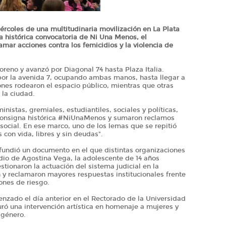
ércoles de una multitudinaria movilización en La Plata
la histórica convocatoria de Ni Una Menos, el
mar acciones contra los femicidios y la violencia de
eno y avanzó por Diagonal 74 hasta Plaza Italia.
 por la avenida 7, ocupando ambas manos, hasta llegar a
nes rodearon el espacio público, mientras que otras
e la ciudad.
nistas, gremiales, estudiantiles, sociales y políticas,
 consigna histórica #NiUnaMenos y sumaron reclamos
social. En ese marco, uno de los lemas que se repitió
 con vida, libres y sin deudas".
ifundió un documento en el que distintas organizaciones
dio de Agostina Vega, la adolescente de 14 años
tionaron la actuación del sistema judicial en la
n y reclamaron mayores respuestas institucionales frente
iones de riesgo.
ado el día anterior en el Rectorado de la Universidad
ró una intervención artística en homenaje a mujeres y
e género.