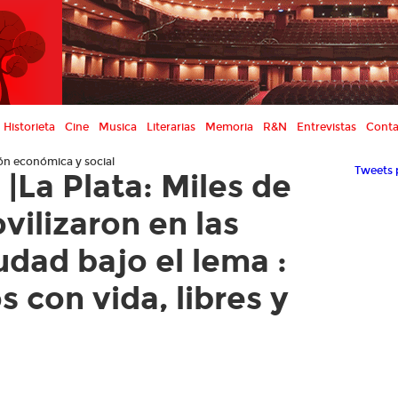
Historieta
Cine
Musica
Literarias
Memoria
R&N
Entrevistas
Conta
ón económica y social
Tweets 
La Plata: Miles de
vilizaron en las
iudad bajo el lema :
 con vida, libres y