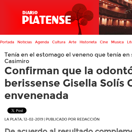
Portada
Noticias
Agenda
Cultura
Arte
Historieta
Cine
Musica
Lit
Tenía en el estomago el veneno que tenía en 
Casimiro
Confirman que la odont
berissense Gisella Solís 
envenenada
LA PLATA, 12-02-2019 | PUBLICADO POR REDACCIÓN
De acuerdo al resultado compleme