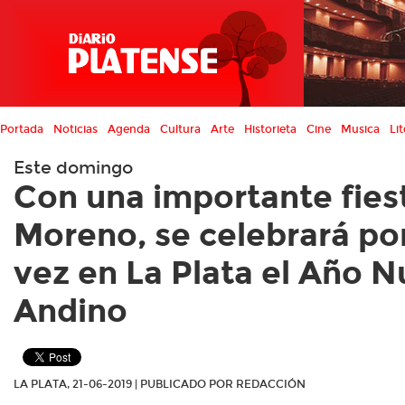
Portada
Noticias
Agenda
Cultura
Arte
Historieta
Cine
Musica
Lit
Este domingo
Con una importante fies
Moreno, se celebrará po
vez en La Plata el Año 
Andino
LA PLATA, 21-06-2019 | PUBLICADO POR REDACCIÓN