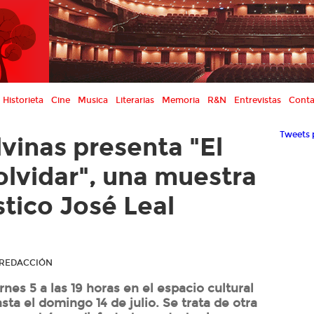
Historieta
Cine
Musica
Literarias
Memoria
R&N
Entrevistas
Conta
Tweets 
lvinas presenta "El
 olvidar", una muestra
stico José Leal
R REDACCIÓN
ernes 5 a las 19 horas en el espacio cultural
asta el domingo 14 de julio. Se trata de otra