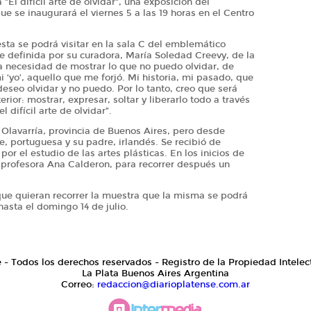
El difícil arte de olvidar", una exposición del
ue se inaugurará el viernes 5 a las 19 horas en el Centro
esta se podrá visitar en la sala C del emblemático
ue definida por su curadora, María Soledad Creevy, de la
a necesidad de mostrar lo que no puedo olvidar, de
 ‘yo’, aquello que me forjó. Mi historia, mi pasado, que
seo olvidar y no puedo. Por lo tanto, creo que será
rior: mostrar, expresar, soltar y liberarlo todo a través
l difícil arte de olvidar”.
Olavarría, provincia de Buenos Aires, pero desde
, portuguesa y su padre, irlandés. Se recibió de
or el estudio de las artes plásticas. En los inicios de
 y profesora Ana Calderon, para recorrer después un
que quieran recorrer la muestra que la misma se podrá
 hasta el domingo 14 de julio.
e - Todos los derechos reservados - Registro de la Propiedad Intelec
La Plata Buenos Aires Argentina
Correo:
redaccion@diarioplatense.com.ar