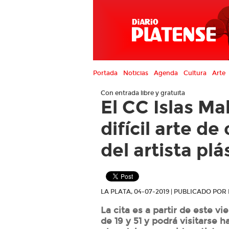
Portada
Noticias
Agenda
Cultura
Arte
Con entrada libre y gratuita
El CC Islas Ma
difícil arte de
del artista plá
LA PLATA, 04-07-2019 | PUBLICADO PO
La cita es a partir de este vi
de 19 y 51 y podrá visitarse h