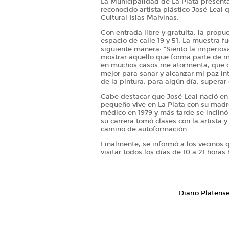
La Municipalidad de La Plata presenta "
reconocido artista plástico José Leal q
Cultural Islas Malvinas.
Con entrada libre y gratuita, la propu
espacio de calle 19 y 51. La muestra f
siguiente manera: “Siento la imperios
mostrar aquello que forma parte de mi
en muchos casos me atormenta, que de
mejor para sanar y alcanzar mi paz inte
de la pintura, para algún día, superar e
Cabe destacar que José Leal nació en 
pequeño vive en La Plata con su madre
médico en 1979 y más tarde se inclinó p
su carrera tomó clases con la artista
camino de autoformación.
Finalmente, se informó a los vecinos 
visitar todos los días de 10 a 21 horas
Diario Platens