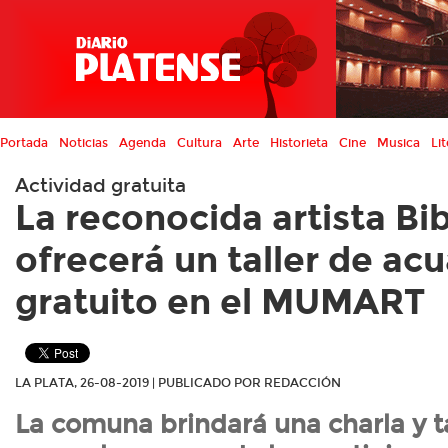
Portada
Noticias
Agenda
Cultura
Arte
Historieta
Cine
Musica
Lit
Actividad gratuita
La reconocida artista Bi
ofrecerá un taller de acu
gratuito en el MUMART
LA PLATA, 26-08-2019 | PUBLICADO POR REDACCIÓN
La comuna brindará una charla y ta