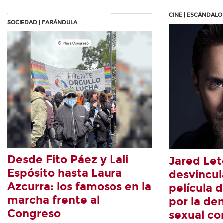
CINE | ESCÁNDALO
SOCIEDAD | FARÁNDULA
Desde Fito Páez y Lali
Jared Let
Espósito hasta Laura
desvincul
Azcurra: los famosos en la
película 
marcha frente al
por la de
Congreso
sexual co