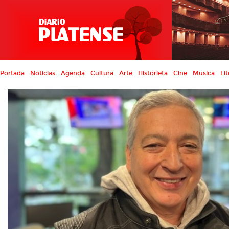
Portada
Noticias
Agenda
Cultura
Arte
Historieta
Cine
Musica
Lit