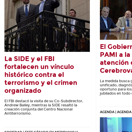
El Gobier
PAMI a la
La SIDE y el FBI
atención 
fortalecen un vínculo
Cerebrov
histórico contra el
terrorismo y el crimen
La medida busca g
unificado, diagnó
organizado
oportuno para los a
jubilados en todo 
El FBI destacó la visita de su Co-Subdirector,
Andrew Bailey, mientras la SIDE resaltó la
creación conjunta del Centro Nacional
AGENDA | AGENDA
Antiterrorismo.