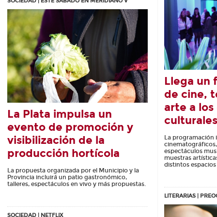
SOCIEDAD | ESTE SÁBADO EN MERIDIANO V
Llega un 
de cine, 
arte a los
La Plata impulsa un
culturale
evento de promoción y
visibilización de la
La programación i
cinematográficos, 
producción hortícola
espectáculos musi
muestras artística
distintos espacios
La propuesta organizada por el Municipio y la
Provincia incluirá un patio gastronómico,
talleres, espectáculos en vivo y más propuestas.
LITERARIAS | PRE
SOCIEDAD | NETFLIX