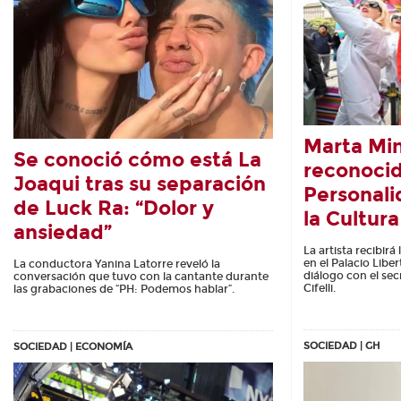
Marta Min
Se conoció cómo está La
reconoci
Joaqui tras su separación
Personali
de Luck Ra: “Dolor y
la Cultur
ansiedad”
La artista recibirá
en el Palacio Lib
La conductora Yanina Latorre reveló la
diálogo con el sec
conversación que tuvo con la cantante durante
Cifelli.
las grabaciones de “PH: Podemos hablar”.
SOCIEDAD | GH
SOCIEDAD | ECONOMÍA