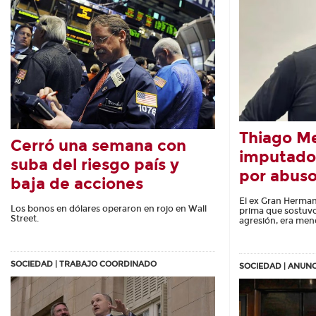
Thiago M
Cerró una semana con
imputado
suba del riesgo país y
por abuso
baja de acciones
El ex Gran Herma
Los bonos en dólares operaron en rojo en Wall
prima que sostuv
Street.
agresión, era men
SOCIEDAD | TRABAJO COORDINADO
SOCIEDAD | ANUN