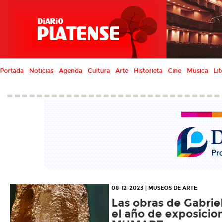
Portada
Noticias
Agenda
Cultura
Arte
Historieta
Cine
Musica
Lit
08-12-2023 | MUSEOS DE ARTE
Las obras de Gabrie
el año de exposicio