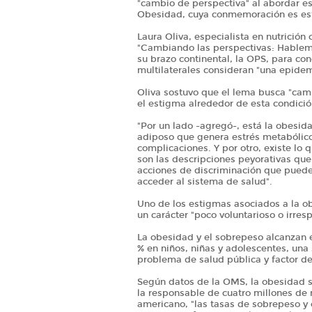
"cambio de perspectiva" al abordar es
Obesidad, cuya conmemoración es es
Laura Oliva, especialista en nutrició
"Cambiando las perspectivas: Hablem
su brazo continental, la OPS, para co
multilaterales consideran "una epidem
Oliva sostuvo que el lema busca "camb
el estigma alrededor de esta condició
"Por un lado -agregó-, está la obesi
adiposo que genera estrés metabólico
complicaciones. Y por otro, existe lo
son las descripciones peyorativas que
acciones de discriminación que pueden
acceder al sistema de salud".
Uno de los estigmas asociados a la ob
un carácter "poco voluntarioso o irres
La obesidad y el sobrepeso alcanzan e
% en niños, niñas y adolescentes, una
problema de salud pública y factor d
Según datos de la OMS, la obesidad se
la responsable de cuatro millones de 
americano, "las tasas de sobrepeso y 