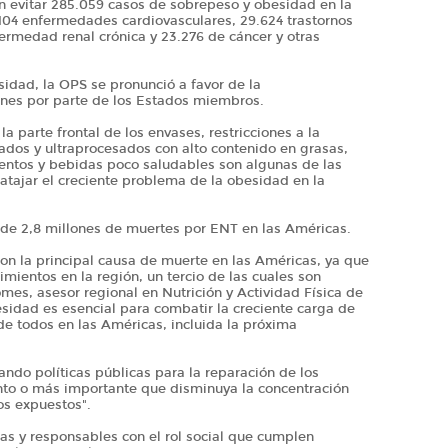
n evitar 285.059 casos de sobrepeso y obesidad en la
.104 enfermedades cardiovasculares, 29.624 trastornos
ermedad renal crónica y 23.276 de cáncer y otras
idad, la OPS se pronunció a favor de la
ones por parte de los Estados miembros.
a parte frontal de los envases, restricciones a la
ados y ultraprocesados con alto contenido en grasas,
mentos y bebidas poco saludables son algunas de las
tajar el creciente problema de la obesidad en la
 de 2,8 millones de muertes por ENT en las Américas.
on la principal causa de muerte en las Américas, ya que
imientos en la región, un tercio de las cuales son
mes, asesor regional en Nutrición y Actividad Física de
sidad es esencial para combatir la creciente carga de
de todos en las Américas, incluida la próxima
ando políticas públicas para la reparación de los
anto o más importante que disminuya la concentración
mos expuestos".
as y responsables con el rol social que cumplen