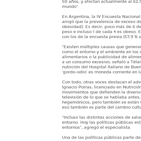
50 años, y afectan actualmente al 62,5
mundo".
En Argentina, la IV Encuesta Nacional
arrojó que la prevalencia de exceso d
obesidad). Es decir, poco más de 6 d
peso e incluso 1 de cada 4 es obeso.
con los de la encuesta previa (57,9 %
"Existen múltiples causas que generan 
como el entorno y el ambiente en los 
alimentarios o la publicidad de alime
a un consumo excesivo, señaló a Tèlam
nutrición del Hospital Italiano de Bue
'gordo-odio' es moneda corriente en l
Con todo, otras voces destacan el adv
Ignacio Porras, licenciado en Nutrició
movimientos que defienden la diversi
televisión de lo que se hablaba antes
hegemónicos, pero también se están v
eso también es parte del cambio cul
"Incluso las distintas acciones de sal
entorno. Hoy las políticas públicas e
entornos", agregó el especialista.
Una de las políticas públicas parte d