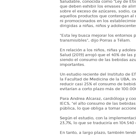
Saludable, conocida como "Ley de Etiq
que deben exhibir los envases de ali
sobre el exceso de azúcares, sodio, c
aquellos productos que contengan al 
ni promocionados en los establecimie
dirigidas a niñas, niños y adolescente
"Esta ley busca mejorar los entornos 
transmisibles", dijo Porras a Télam.
En relación a los niños, niñas y adole
Salud (2019) arrojó que el 40% de las 
siendo el consumo de las bebidas azu
importantes.
Un estudio reciente del Instituto de Efe
la Facultad de Medicina de la UBA, ind
reducir casi 25% el consumo de bebid
evitarían a corto plazo más de 100.0
Para Andrea Alcaraz, cardióloga y coo
IECS, "el alto consumo de las bebida
pública, lo que obliga a tomar accion
Según el estudio, con la implementaci
23,7%, lo que se traduciría en 104.54
En tanto, a largo plazo, también tendr