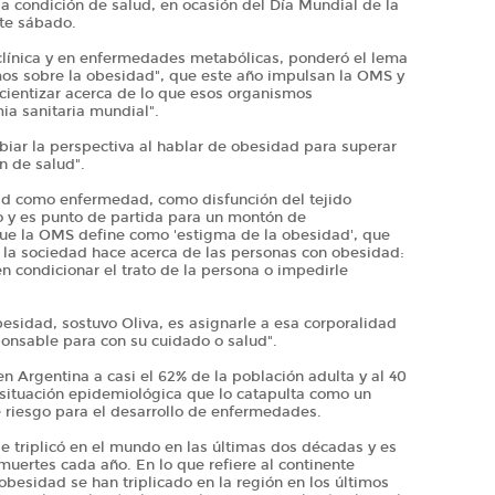
a condición de salud, en ocasión del Día Mundial de la
te sábado.
n clínica y en enfermedades metabólicas, ponderó el lema
os sobre la obesidad", que este año impulsan la OMS y
ncientizar acerca de lo que esos organismos
ia sanitaria mundial".
iar la perspectiva al hablar de obesidad para superar
n de salud".
dad como enfermedad, como disfunción del tejido
 y es punto de partida para un montón de
 que la OMS define como 'estigma de la obesidad', que
 la sociedad hace acerca de las personas con obesidad:
 condicionar el trato de la persona o impedirle
esidad, sostuvo Oliva, es asignarle a esa corporalidad
ponsable para con su cuidado o salud".
n Argentina a casi el 62% de la población adulta y al 40
 situación epidemiológica que lo catapulta como un
e riesgo para el desarrollo de enfermedades.
 triplicó en el mundo en las últimas dos décadas y es
muertes cada año. En lo que refiere al continente
obesidad se han triplicado en la región en los últimos