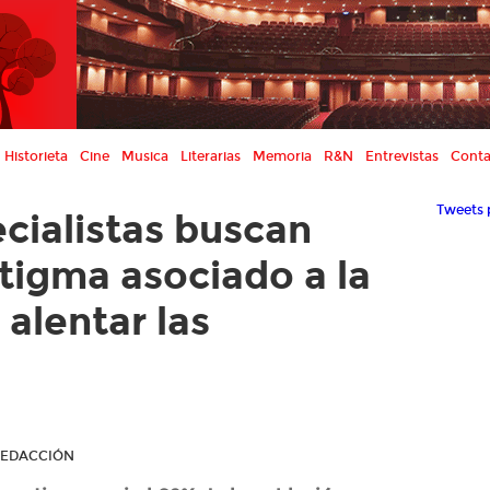
Historieta
Cine
Musica
Literarias
Memoria
R&N
Entrevistas
Conta
Tweets 
cialistas buscan
stigma asociado a la
alentar las
 REDACCIÓN