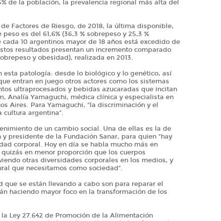
% de la población, la prevalencia regional más alta del
 de Factores de Riesgo, de 2018, la última disponible,
e peso es del 61,6% (36,3 % sobrepeso y 25,3 %
e cada 10 argentinos mayor de 18 años está excedido de
 Estos resultados presentan un incremento comparado
 sobrepeso y obesidad), realizada en 2013.
esta patología: desde lo biológico y lo genético, así
que entran en juego otros actores como los sistemas
ntos ultraprocesados y bebidas azucaradas que incitan
, Analía Yamaguchi, médica clínica y especialista en
nos Aires. Para Yamaguchi, "la discriminación y el
a cultura argentina".
enimiento de un cambio social. Una de ellas es la de
n y presidente de la Fundación Sanar, para quien "hay
dad corporal. Hoy en día se habla mucho más en
, quizás en menor proporción que los cuerpos
iendo otras diversidades corporales en los medios, y
tural que necesitamos como sociedad".
ud que se están llevando a cabo son para reparar el
stán haciendo mayor foco en la transformación de los
e la Ley 27.642 de Promoción de la Alimentación