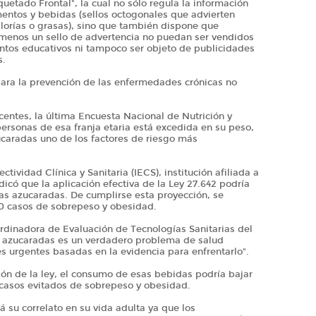
uetado Frontal", la cual no sólo regula la información
mentos y bebidas (sellos octogonales que advierten
alorías o grasas), sino que también dispone que
menos un sello de advertencia no puedan ser vendidos
ntos educativos ni tampoco ser objeto de publicidades
s.
para la prevención de las enfermedades crónicas no
scentes, la última Encuesta Nacional de Nutrición y
personas de esa franja etaria está excedida en su peso,
caradas uno de los factores de riesgo más
ctividad Clínica y Sanitaria (IECS), institución afiliada a
icó que la aplicación efectiva de la Ley 27.642 podría
as azucaradas. De cumplirse esta proyección, se
00 casos de sobrepeso y obesidad.
rdinadora de Evaluación de Tecnologías Sanitarias del
s azucaradas es un verdadero problema de salud
es urgentes basadas en la evidencia para enfrentarlo".
ón de la ley, el consumo de esas bebidas podría bajar
0 casos evitados de sobrepeso y obesidad.
á su correlato en su vida adulta ya que los