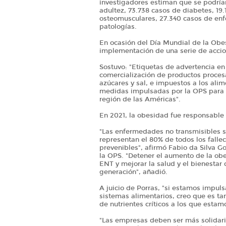
investigadores estiman que se podría
adultez, 73.738 casos de diabetes, 19
osteomusculares, 27.340 casos de enf
patologías.
En ocasión del Día Mundial de la Obes
implementación de una serie de acci
Sostuvo: "Etiquetas de advertencia en l
comercialización de productos proces
azúcares y sal, e impuestos a los ali
medidas impulsadas por la OPS para a
región de las Américas".
En 2021, la obesidad fue responsable
"Las enfermedades no transmisibles s
representan el 80% de todos los fallec
prevenibles", afirmó Fabio da Silva Go
la OPS. "Detener el aumento de la obe
ENT y mejorar la salud y el bienestar 
generación", añadió.
A juicio de Porras, "si estamos impuls
sistemas alimentarios, creo que es t
de nutrientes críticos a los que esta
"Las empresas deben ser más solidari