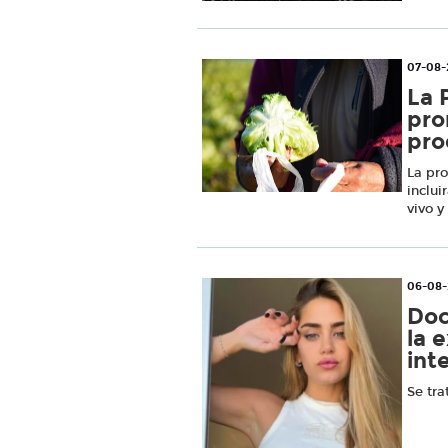
07-08-
La 
pro
pro
La pro
inclui
vivo 
06-08-
Doc
la 
int
Se tra