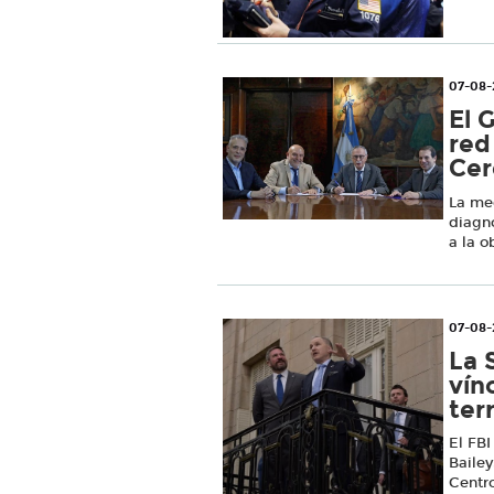
07-08-
El 
red
Cer
La med
diagnó
a la o
07-08
La 
vín
ter
El FBI
Bailey
Centro