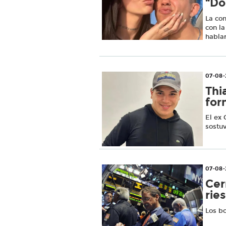
“Do
La con
con l
hablar
07-08-
Thi
for
El ex
sostu
07-08-
Cer
rie
Los bo