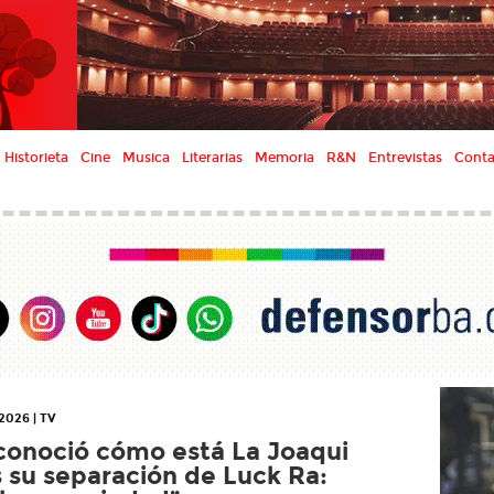
Historieta
Cine
Musica
Literarias
Memoria
R&N
Entrevistas
Conta
2026 | TV
conoció cómo está La Joaqui
s su separación de Luck Ra: