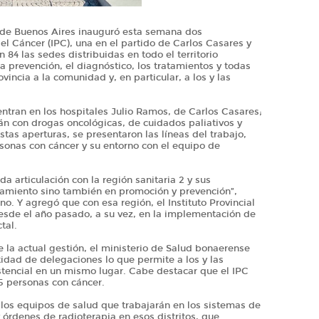
a de Buenos Aires inauguró esta semana dos
del Cáncer (IPC), una en el partido de Carlos Casares y
 84 las sedes distribuidas en todo el territorio
a prevención, el diagnóstico, los tratamientos y todas
vincia a la comunidad y, en particular, a los y las
ntran en los hospitales Julio Ramos, de Carlos Casares;
án con drogas oncológicas, de cuidados paliativos y
tas aperturas, se presentaron las líneas del trabajo,
sonas con cáncer y su entorno con el equipo de
a articulación con la región sanitaria 2 y sus
atamiento sino también en promoción y prevención”,
no. Y agregó que con esa región, el Instituto Provincial
esde el año pasado, a su vez, en la implementación de
tal.
e la actual gestión, el ministerio de Salud bonaerense
tidad de delegaciones lo que permite a los y las
istencial en un mismo lugar. Cabe destacar que el IPC
15 personas con cáncer.
a los equipos de salud que trabajarán en los sistemas de
 órdenes de radioterapia en esos distritos, que