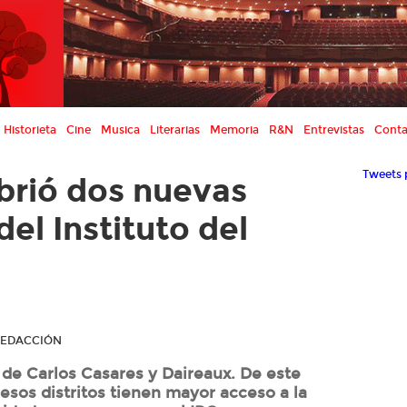
Historieta
Cine
Musica
Literarias
Memoria
R&N
Entrevistas
Conta
Tweets 
abrió dos nuevas
el Instituto del
 REDACCIÓN
de Carlos Casares y Daireaux. De este
 esos distritos tienen mayor acceso a la