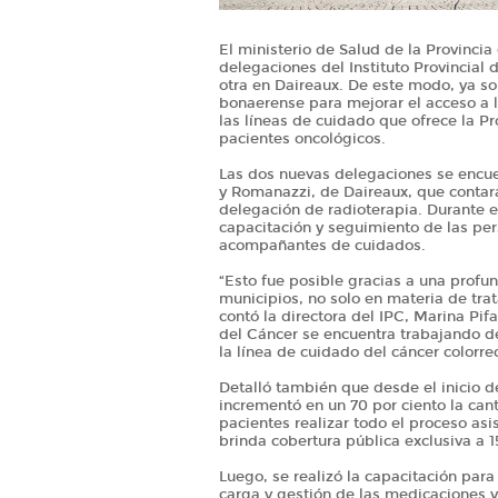
El ministerio de Salud de la Provinci
delegaciones del Instituto Provincial 
otra en Daireaux. De este modo, ya son
bonaerense para mejorar el acceso a l
las líneas de cuidado que ofrece la Pro
pacientes oncológicos.
Las dos nuevas delegaciones se encue
y Romanazzi, de Daireaux, que contar
delegación de radioterapia. Durante es
capacitación y seguimiento de las per
acompañantes de cuidados.
“Esto fue posible gracias a una profund
municipios, no solo en materia de tr
contó la directora del IPC, Marina Pifa
del Cáncer se encuentra trabajando d
la línea de cuidado del cáncer colorrec
Detalló también que desde el inicio d
incrementó en un 70 por ciento la can
pacientes realizar todo el proceso as
brinda cobertura pública exclusiva a 
Luego, se realizó la capacitación par
carga y gestión de las medicaciones y