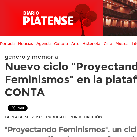
Portada
Noticias
Agenda
Cultura
Arte
Historieta
Cine
Musica
Lit
genero y memoria
Nuevo ciclo "Proyectan
Feminismos" en la plata
CONTA
LA PLATA, 31-12-1969 | PUBLICADO POR REDACCIÓN
"Proyectando Feminismos". un cicl