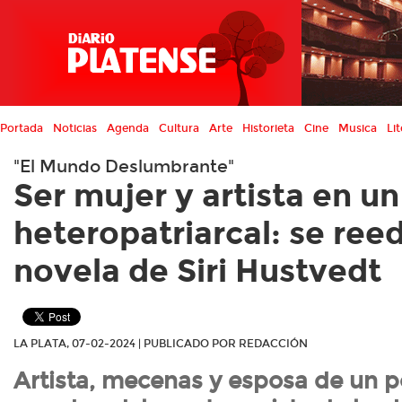
Portada
Noticias
Agenda
Cultura
Arte
Historieta
Cine
Musica
Lit
"El Mundo Deslumbrante"
Ser mujer y artista en 
heteropatriarcal: se ree
novela de Siri Hustvedt
LA PLATA, 07-02-2024 | PUBLICADO POR REDACCIÓN
Artista, mecenas y esposa de un 