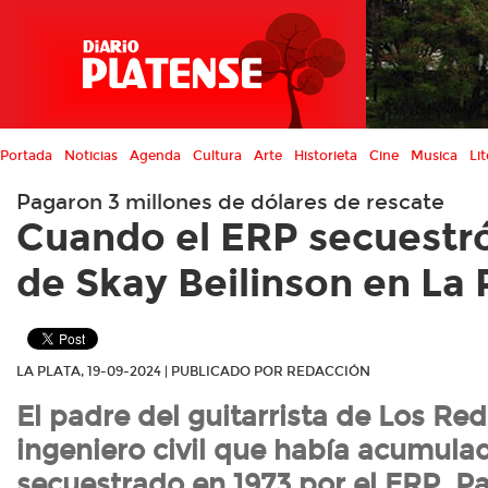
Portada
Noticias
Agenda
Cultura
Arte
Historieta
Cine
Musica
Lit
Pagaron 3 millones de dólares de rescate
Cuando el ERP secuestró
de Skay Beilinson en La 
LA PLATA, 19-09-2024 | PUBLICADO POR REDACCIÓN
El padre del guitarrista de Los Re
ingeniero civil que había acumulad
secuestrado en 1973 por el ERP. Pa