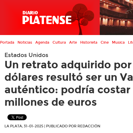
Portada
Noticias
Agenda
Cultura
Arte
Historieta
Cine
Musica
Lit
Estados Unidos
Un retrato adquirido por
dólares resultó ser un V
auténtico: podría costar
millones de euros
LA PLATA, 31-01-2025 | PUBLICADO POR REDACCIÓN