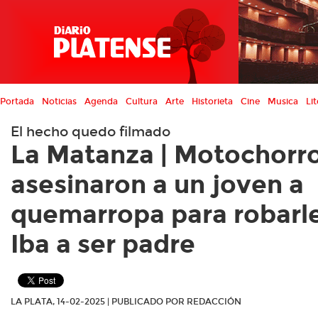
Portada
Noticias
Agenda
Cultura
Arte
Historieta
Cine
Musica
Lit
El hecho quedo filmado
La Matanza | Motochorr
asesinaron a un joven a
quemarropa para robarle
Iba a ser padre
LA PLATA, 14-02-2025 | PUBLICADO POR REDACCIÓN