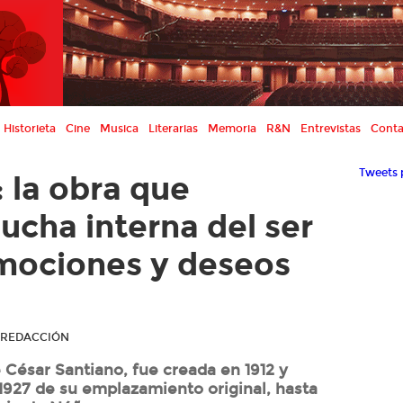
Historieta
Cine
Musica
Literarias
Memoria
R&N
Entrevistas
Conta
Tweets 
: la obra que
lucha interna del ser
emociones y deseos
R REDACCIÓN
 César Santiano, fue creada en 1912 y
1927 de su emplazamiento original, hasta