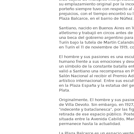
su emplazamiento original por la inc
porteño siempre tuvo con respecto al 
prejuicios, con el tiempo encontró su 
Plaza Balcarce, en el barrio de Núñez.
Santiano, nacido en Buenos Aires en 18
atletismo y trabajó en circos antes de
una beca del gobierno argentino para
Turín bajo la tutela de Martín Caland
en Turín el 11 de noviembre de 1919, 
El hombre y sus pasiones es una escul
humano frente a sus emociones y dese
un símbolo de la constante batalla ent
valió a Santiano una recompensa en Pa
Salón Nacional al recibir el Premio A
artístico internacional. Entre sus es
en la Plaza España y la estatua del g
Plata.
Originalmente, El hombre y sus pasion
de Villa Devoto. Sin embargo, en 1927
"indecente y bataclanesca", por las f
retirada de ese espacio público. Poste
situada entre la Avenida Cabildo, Ma
permanece hasta la actualidad.
La Plaza Balcarce es un espacio verde