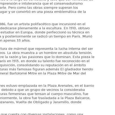
omprensión e intolerancia que el conservadurismo
arte. Pero como las obras siempre superan los
lugar y se convirtió en una pieza emblemática de la
86, fue un artista polifacético que incursionó en el
 dedicarse plenamente a la escultura. En 1910, obtuvo
 estudiar en Europa, donde perfeccionó su técnica en
ra y posteriormente se radicó un tiempo en París. Murió
con apenas 33 años.
tura de mármol que representa la lucha interna del ser
os. La obra muestra a un hombre en absoluta tensión,
re la razón y las pasiones que lo dominan. Esta pieza le
rís en 1913, en donde su talento fue reconocido en el
dquisición, consolidando su reputación en el ámbito
culturas más famosas figuran además El gladiador herido
eneral Bartolomé Mitre en la Plaza Mitre de Mar del
es estuvo emplazada en la Plaza Arenales, en el barrio
, debido a que un grupo de vecinos la consideraba
iguras femeninas que tensan al cuerpo masculino, fue
riormente, la obra fue trasladada a la Plaza Balcarce,
nzanares, Vuelta de Obligado y Jaramillo, donde
 que cuenta con diversas instalaciones, como una