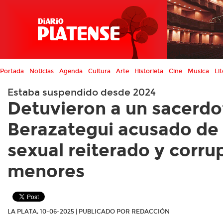
Portada
Noticias
Agenda
Cultura
Arte
Historieta
Cine
Musica
Lit
Estaba suspendido desde 2024
Detuvieron a un sacerdo
Berazategui acusado de
sexual reiterado y corru
menores
LA PLATA, 10-06-2025 | PUBLICADO POR REDACCIÓN