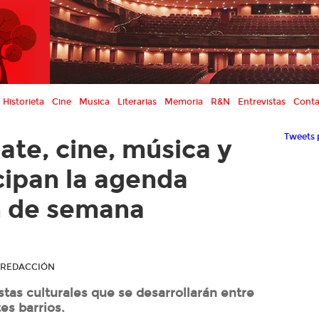
Historieta
Cine
Musica
Literarias
Memoria
R&N
Entrevistas
Conta
Tweets 
ate, cine, música y
cipan la agenda
in de semana
R REDACCIÓN
as culturales que se desarrollarán entre
es barrios.