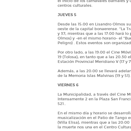
el inicio de los carnavales barriales 
centros culturales.
JUEVES 5
Desde las 15:00 en Lisandro Olmos subi
oeste de la capital bonaerense. “La T
y 37; mientras que a las 17:00 hará l
Olmos) y -en el mismo horario- el “Bu
Peligro) . Estos eventos son organizad
Por otro lado, a las 19:00 el Cine Móv
19 (Tolosa); en tanto que a las 20:30 
Estación Provincial Meridiano V (17 y 71
Además, a las 20:00 se llevará adelant
de la Memoria Islas Malvinas (19 y 51).
VIERNES 6
La Municipalidad, a través del Cine M
Intensamente 2 en la Plaza San Franc
521..
En el mismo día y horario se desarrol
musicalización en el Patio de Tango en
(Villa Elisa), mientras que a las 20:0
la muerte nos una en el Centro Cultura