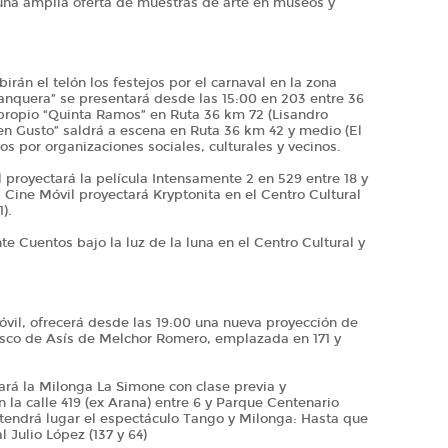
y una amplia oferta de muestras de arte en museos y
rán el telón los festejos por el carnaval en la zona
ranquera” se presentará desde las 15:00 en 203 entre 36
o propio “Quinta Ramos” en Ruta 36 km 72 (Lisandro
en Gusto” saldrá a escena en Ruta 36 km 42 y medio (El
os por organizaciones sociales, culturales y vecinos.
il proyectará la película Intensamente 2 en 529 entre 18 y
el Cine Móvil proyectará Kryptonita en el Centro Cultural
).
e Cuentos bajo la luz de la luna en el Centro Cultural y
óvil, ofrecerá desde las 19:00 una nueva proyección de
isco de Asís de Melchor Romero, emplazada en 171 y
lará la Milonga La Simone con clase previa y
 la calle 419 (ex Arana) entre 6 y Parque Centenario
0 tendrá lugar el espectáculo Tango y Milonga: Hasta que
l Julio López (137 y 64)