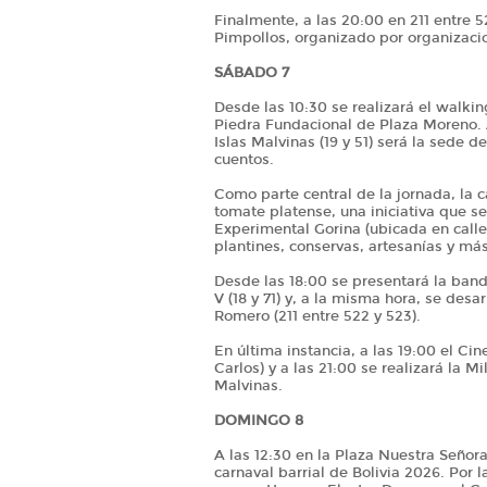
Finalmente, a las 20:00 en 211 entre 52
Pimpollos, organizado por organizacion
SÁBADO 7
Desde las 10:30 se realizará el walki
Piedra Fundacional de Plaza Moreno. A
Islas Malvinas (19 y 51) será la sede de
cuentos.
Como parte central de la jornada, la ca
tomate platense, una iniciativa que se
Experimental Gorina (ubicada en calle 
plantines, conservas, artesanías y má
Desde las 18:00 se presentará la ban
V (18 y 71) y, a la misma hora, se desa
Romero (211 entre 522 y 523).
En última instancia, a las 19:00 el Ci
Carlos) y a las 21:00 se realizará la M
Malvinas.
DOMINGO 8
A las 12:30 en la Plaza Nuestra Señor
carnaval barrial de Bolivia 2026. Por l