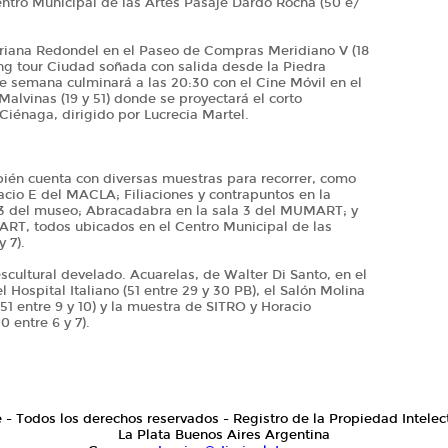
entro Municipal de las Artes Pasaje Dardo Rocha (50 e/
Triana Redondel en el Paseo de Compras Meridiano V (18
lking tour Ciudad soñada con salida desde la Piedra
e semana culminará a las 20:30 con el Cine Móvil en el
Malvinas (19 y 51) donde se proyectará el corto
Ciénaga, dirigido por Lucrecia Martel.
bién cuenta con diversas muestras para recorrer, como
pacio E del MACLA; Filiaciones y contrapuntos en la
 3 del museo; Abracadabra en la sala 3 del MUMART; y
ART, todos ubicados en el Centro Municipal de las
 7).
scultural develado. Acuarelas, de Walter Di Santo, en el
ospital Italiano (51 entre 29 y 30 PB), el Salón Molina
1 entre 9 y 10) y la muestra de SITRO y Horacio
 entre 6 y 7).
e - Todos los derechos reservados - Registro de la Propiedad Intelec
La Plata Buenos Aires Argentina