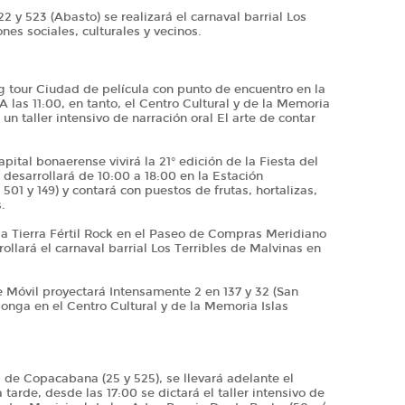
2 y 523 (Abasto) se realizará el carnaval barrial Los
es sociales, culturales y vecinos.
ng tour Ciudad de película con punto de encuentro en la
 las 11:00, en tanto, el Centro Cultural y de la Memoria
 un taller intensivo de narración oral El arte de contar
pital bonaerense vivirá la 21° edición de la Fiesta del
 desarrollará de 10:00 a 18:00 en la Estación
501 y 149) y contará con puestos de frutas, hortalizas,
s.
da Tierra Fértil Rock en el Paseo de Compras Meridiano
rrollará el carnaval barrial Los Terribles de Malvinas en
ne Móvil proyectará Intensamente 2 en 137 y 32 (San
ilonga en el Centro Cultural y de la Memoria Islas
a de Copacabana (25 y 525), se llevará adelante el
a tarde, desde las 17:00 se dictará el taller intensivo de