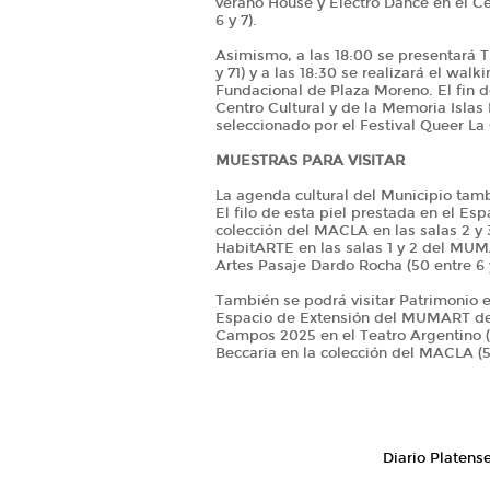
verano House y Electro Dance en el C
6 y 7).
Asimismo, a las 18:00 se presentará 
y 71) y a las 18:30 se realizará el wa
Fundacional de Plaza Moreno. El fin d
Centro Cultural y de la Memoria Islas 
seleccionado por el Festival Queer La 
MUESTRAS PARA VISITAR
La agenda cultural del Municipio tam
El filo de esta piel prestada en el Es
colección del MACLA en las salas 2 y
HabitARTE en las salas 1 y 2 del MUM
Artes Pasaje Dardo Rocha (50 entre 6 y
También se podrá visitar Patrimonio e
Espacio de Extensión del MUMART del H
Campos 2025 en el Teatro Argentino (5
Beccaria en la colección del MACLA (50
Diario Platens