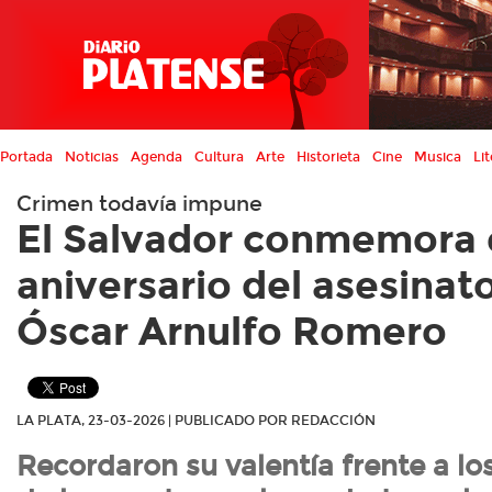
Portada
Noticias
Agenda
Cultura
Arte
Historieta
Cine
Musica
Lit
Crimen todavía impune
El Salvador conmemora e
aniversario del asesinat
Óscar Arnulfo Romero
LA PLATA, 23-03-2026 | PUBLICADO POR REDACCIÓN
Recordaron su valentía frente a l