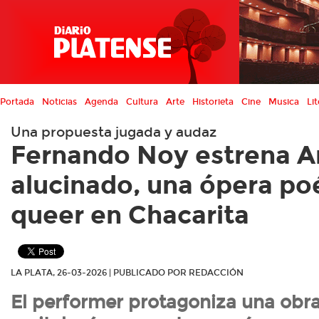
Portada
Noticias
Agenda
Cultura
Arte
Historieta
Cine
Musica
Lit
Una propuesta jugada y audaz
Fernando Noy estrena 
alucinado, una ópera poé
queer en Chacarita
LA PLATA, 26-03-2026 | PUBLICADO POR REDACCIÓN
El performer protagoniza una obra