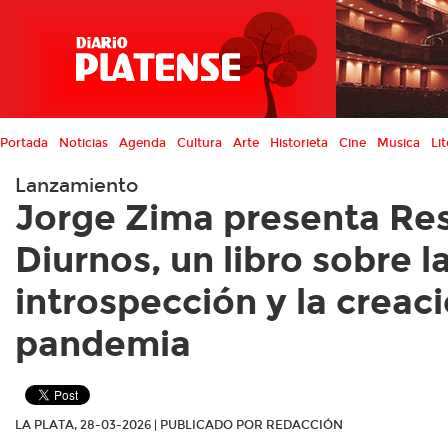
Portada
Noticias
Agenda
Cultura
Arte
Historieta
Cine
Musica
Lit
Lanzamiento
Jorge Zima presenta Re
Diurnos, un libro sobre l
introspección y la creac
pandemia
LA PLATA, 28-03-2026 | PUBLICADO POR REDACCIÓN