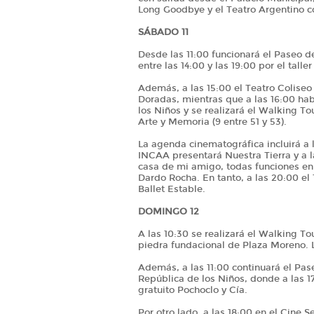
Long Goodbye y el Teatro Argentino c
SÁBADO 11
Desde las 11:00 funcionará el Paseo 
entre las 14:00 y las 19:00 por el talle
Además, a las 15:00 el Teatro Coliseo
Doradas, mientras que a las 16:00 ha
los Niños y se realizará el Walking T
Arte y Memoria (9 entre 51 y 53).
La agenda cinematográfica incluirá a l
INCAA presentará Nuestra Tierra y a l
casa de mi amigo, todas funciones en 
Dardo Rocha. En tanto, a las 20:00 el
Ballet Estable.
DOMINGO 12
A las 10:30 se realizará el Walking T
piedra fundacional de Plaza Moreno. L
Además, a las 11:00 continuará el Pase
República de los Niños, donde a las 17
gratuito Pochoclo y Cía.
Por otro lado, a las 18:00 en el Cine S