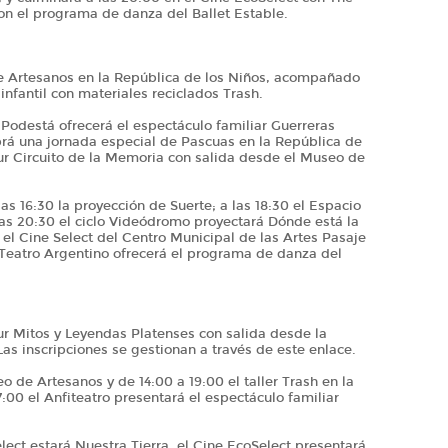
on el programa de danza del Ballet Estable.
de Artesanos en la República de los Niños, acompañado
r infantil con materiales reciclados Trash.
 Podestá ofrecerá el espectáculo familiar Guerreras
brá una jornada especial de Pascuas en la República de
our Circuito de la Memoria con salida desde el Museo de
as 16:30 la proyección de Suerte; a las 18:30 el Espacio
as 20:30 el ciclo Videódromo proyectará Dónde está la
el Cine Select del Centro Municipal de las Artes Pasaje
 Teatro Argentino ofrecerá el programa de danza del
our Mitos y Leyendas Platenses con salida desde la
as inscripciones se gestionan a través de este enlace.
o de Artesanos y de 14:00 a 19:00 el taller Trash en la
:00 el Anfiteatro presentará el espectáculo familiar
elect estará Nuestra Tierra, el Cine EcoSelect presentará