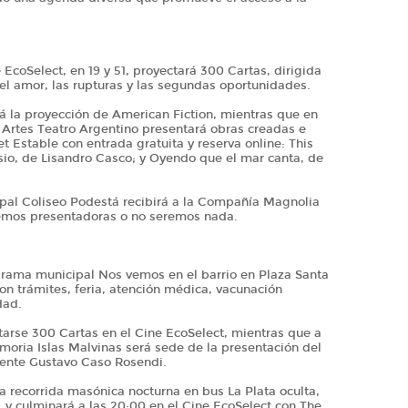
EcoSelect, en 19 y 51, proyectará 300 Cartas, dirigida
 el amor, las rupturas y las segundas oportunidades.
á la proyección de American Fiction, mientras que en
s Artes Teatro Argentino presentará obras creadas e
et Estable con entrada gratuita y reserva online: This
nsio, de Lisandro Casco; y Oyendo que el mar canta, de
ipal Coliseo Podestá recibirá a la Compañía Magnolia
eremos presentadoras o no seremos nada.
ograma municipal Nos vemos en el barrio en Plaza Santa
on trámites, feria, atención médica, vacunación
dad.
ctarse 300 Cartas en el Cine EcoSelect, mientras que a
emoria Islas Malvinas será sede de la presentación del
iente Gustavo Caso Rosendi.
la recorrida masónica nocturna en bus La Plata oculta,
, y culminará a las 20:00 en el Cine EcoSelect con The