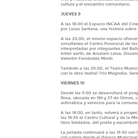
cultura y el encuentro comunitario.
JUEVES 9
A las 18:00 el Espacio INCAA del Cine 
por Lucas Santana, una historia sobre
A las 20:00, el mismo espacio ofrecer
simultáneo el Centro Provincial de la
interpretadas por integrantes del Ball
bitter earth, de Arsalam Leiva; Disse
Valentín Fernández Monti.
También a las 20:00, el Teatro Munic
con la obra teatral Trío Magnolia. S
VIERNES 10
Desde las 9:00 se desarrollará el pr
Rosa, ubicada en 184 y 37 de Olmos, c
antirrábica y servicios para la comuni
A las 18:00, en tanto, volverá a proye
las 18:30 el Centro Cultural y de la M
libro Soldados, del poeta y excombat
La jornada continuará a las 19:30 con 
con salida desde el Palacio Municipal