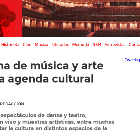
Historieta
Cine
Musica
Literarias
Memoria
R&N
Entrevistas
Conta
Tweets 
ena de música y arte
a agenda cultural
R REDACCIÓN
espectáculos de danza y teatro,
n vivo y muestras artísticas, entre muchas
tar la cultura en distintos espacios de la