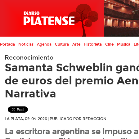
Portada
Noticias
Agenda
Cultura
Arte
Historieta
Cine
Musica
Lit
Reconocimiento
Samanta Schweblin ganó
de euros del premio Aen
Narrativa
LA PLATA, 09-04-2026 | PUBLICADO POR REDACCIÓN
La escritora argentina se impuso a