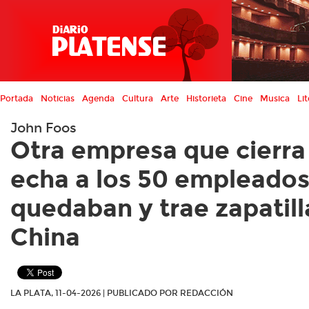
Portada
Noticias
Agenda
Cultura
Arte
Historieta
Cine
Musica
Lit
John Foos
Otra empresa que cierra 
echa a los 50 empleado
quedaban y trae zapatill
China
LA PLATA, 11-04-2026 | PUBLICADO POR REDACCIÓN