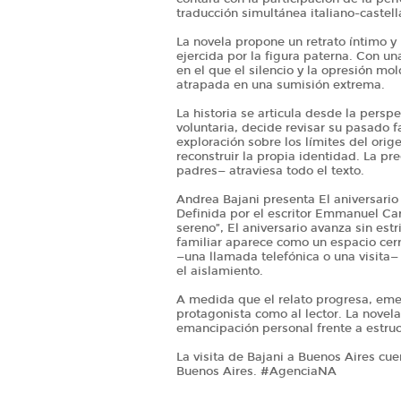
traducción simultánea italiano-castell
La novela propone un retrato íntimo y
ejercida por la figura paterna. Con un
en el que el silencio y la opresión m
atrapada en una sumisión extrema.
La historia se articula desde la persp
voluntaria, decide revisar su pasado f
exploración sobre los límites del orig
reconstruir la propia identidad. La pr
padres— atraviesa todo el texto.
Andrea Bajani presenta El aniversario 
Definida por el escritor Emmanuel C
sereno”, El aniversario avanza sin est
familiar aparece como un espacio cerr
—una llamada telefónica o una visita
el aislamiento.
A medida que el relato progresa, emer
protagonista como al lector. La novela
emancipación personal frente a estruct
La visita de Bajani a Buenos Aires cuen
Buenos Aires. #AgenciaNA