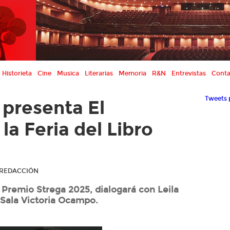
Historieta
Cine
Musica
Literarias
Memoria
R&N
Entrevistas
Conta
Tweets 
 presenta El
la Feria del Libro
R REDACCIÓN
l Premio Strega 2025, dialogará con Leila
a Sala Victoria Ocampo.