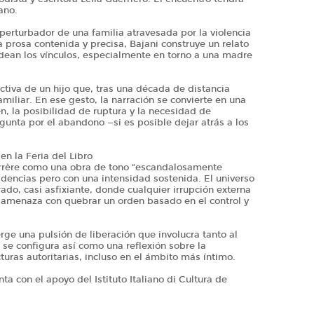
ano.
 perturbador de una familia atravesada por la violencia
a prosa contenida y precisa, Bajani construye un relato
oldean los vínculos, especialmente en torno a una madre
ectiva de un hijo que, tras una década de distancia
amiliar. En ese gesto, la narración se convierte en una
en, la posibilidad de ruptura y la necesidad de
egunta por el abandono —si es posible dejar atrás a los
en la Feria del Libro
arrère como una obra de tono “escandalosamente
ridencias pero con una intensidad sostenida. El universo
ado, casi asfixiante, donde cualquier irrupción externa
— amenaza con quebrar un orden basado en el control y
ge una pulsión de liberación que involucra tanto al
 se configura así como una reflexión sobre la
uras autoritarias, incluso en el ámbito más íntimo.
ta con el apoyo del Istituto Italiano di Cultura de