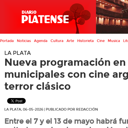
Portada
Noticias
Agenda
Cultura
Arte
Historieta
Cine
Musica
Lit
LA PLATA
Nueva programación en l
municipales con cine ar
terror clásico
LA PLATA, 06-05-2026 | PUBLICADO POR REDACCIÓN
Entre el 7 y el 13 de mayo habrá f