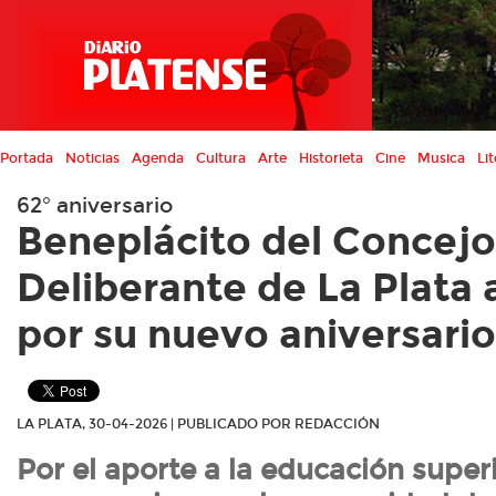
Portada
Noticias
Agenda
Cultura
Arte
Historieta
Cine
Musica
Lit
62° aniversario
Beneplácito del Concejo
Deliberante de La Plata 
por su nuevo aniversario
LA PLATA, 30-04-2026 | PUBLICADO POR REDACCIÓN
Por
el aporte a la educación superi