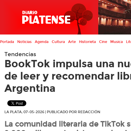
Portada
Noticias
Agenda
Cultura
Arte
Historieta
Cine
Musica
Lit
Tendencias
BookTok impulsa una nu
de leer y recomendar lib
Argentina
LA PLATA, 07-05-2026 | PUBLICADO POR REDACCIÓN
La comunidad literaria de TikTok s