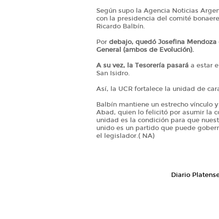
Según supo la Agencia Noticias Argen
con la presidencia del comité bonaeren
Ricardo Balbín.
Por
debajo, quedó Josefina Mendoza c
General (ambos de Evolución).
A su vez, la Tesorería pasará
a estar 
San Isidro.
Así, la UCR fortalece la unidad de car
Balbín mantiene un estrecho vínculo y
Abad, quien lo felicitó por asumir la
unidad es la condición para que nuest
unido es un partido que puede goberna
el legislador.( NA)
Diario Platens