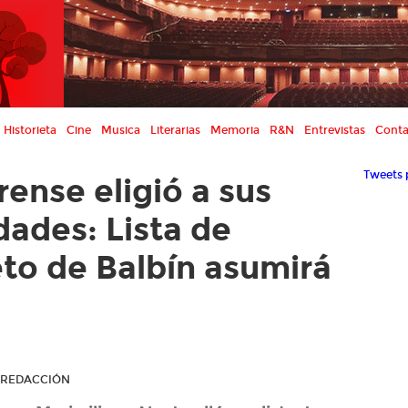
Historieta
Cine
Musica
Literarias
Memoria
R&N
Entrevistas
Conta
Tweets 
ense eligió a sus
dades: Lista de
eto de Balbín asumirá
R REDACCIÓN