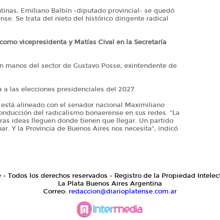
tinas, Emiliano Balbín -diputado provincial- se quedó
se. Se trata del nieto del histórico dirigente radical
omo vicepresidenta y Matías Cival en la Secretaría
en manos del sector de Gustavo Posse, exintendente de
a a las elecciones presidenciales del 2027.
 está alineado con el senador nacional Maximiliano
 conducción del radicalismo bonaerense en sus redes. "La
ras ideas lleguen donde tienen que llegar. Un partido
r. Y la Provincia de Buenos Aires nos necesita", indicó
e - Todos los derechos reservados - Registro de la Propiedad Intelec
La Plata Buenos Aires Argentina
Correo:
redaccion@diarioplatense.com.ar