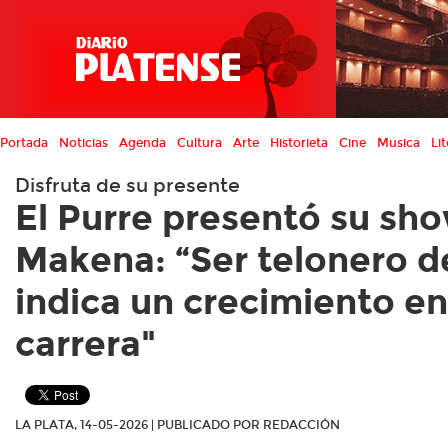
Portada
Noticias
Agenda
Cultura
Arte
Historieta
Cine
Musica
Lit
Disfruta de su presente
El Purre presentó su sh
Makena: “Ser telonero d
indica un crecimiento en
carrera"
LA PLATA, 14-05-2026 | PUBLICADO POR REDACCIÓN