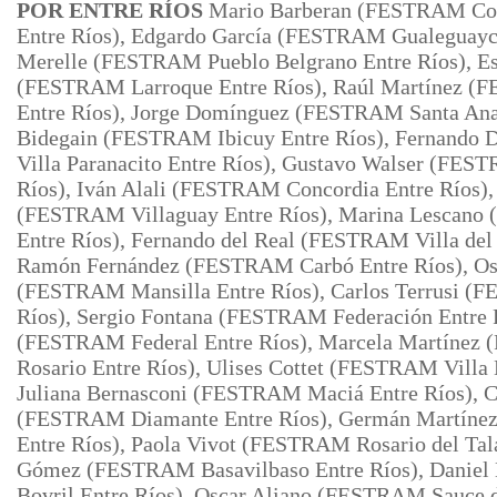
POR ENTRE RÍOS
Mario Barberan (FESTRAM Con
Entre Ríos), Edgardo García (FESTRAM Gualeguaych
Merelle (FESTRAM
Pueblo Belgrano Entre Ríos), E
(FESTRAM Larroque Entre Ríos), Raúl Martínez (
Entre Ríos), Jorge Domínguez (FESTRAM Santa Ana 
Bidegain (FESTRAM Ibicuy Entre Ríos), Fernando
Villa Paranacito Entre Ríos), Gustavo Walser (FES
Ríos), Iván Alali
(FESTRAM Concordia Entre Ríos), 
(FESTRAM Villaguay Entre Ríos), Marina
Lescano
Entre Ríos), Fernando del Real (FESTRAM Villa del 
Ramón Fernández (FESTRAM Carbó Entre Ríos), Os
(FESTRAM Mansilla Entre Ríos), Carlos Terrusi (
Ríos), Sergio Fontana
(FESTRAM Federación Entre R
(FESTRAM Federal Entre Ríos), Marcela Martínez 
Rosario Entre Ríos), Ulises Cottet (FESTRAM Villa
Juliana Bernasconi (FESTRAM Maciá Entre Ríos), C
(FESTRAM Diamante Entre Ríos), Germán Martíne
Entre Ríos), Paola Vivot (FESTRAM Rosario del Tala
Gómez (FESTRAM Basavilbaso Entre Ríos), Daniel
Bovril Entre Ríos), Oscar Aliano (FESTRAM Sauce d