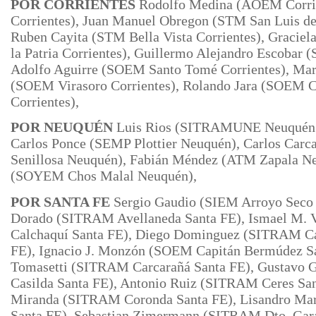
POR CORRIENTES
Rodolfo Medina (AOEM Corrie
Corrientes), Juan Manuel Obregon (STM San Luis d
Ruben Cayita (STM Bella Vista Corrientes), Graciel
la
Patria Corrientes), Guillermo Alejandro Escobar 
Adolfo Aguirre (SOEM Santo Tomé Corrientes), Mar
(SOEM Virasoro Corrientes), Rolando Jara (SOEM C
Corrientes),
POR NEUQUÉN
Luis Rios (SITRAMUNE Neuquén C
Carlos Ponce (SEMP Plottier Neuquén), Carlos C
Senillosa Neuquén), Fabián Méndez (ATM Zapala Ne
(SOYEM Chos
Malal Neuquén),
POR SANTA FE
Sergio Gaudio (SIEM Arroyo Seco 
Dorado (SITRAM Avellaneda Santa FE), Ismael M
Calchaquí Santa FE), Diego Dominguez (SITRAM C
FE), Ignacio J. Monzón (SOEM Capitán Bermúdez Sa
Tomasetti (SITRAM Carcarañá Santa FE), Gustavo 
Casilda Santa FE), Antonio Ruiz (SITRAM Ceres San
Miranda (SITRAM Coronda Santa FE), Lisandro Ma
Santa FE),
Sebastian Zimermann (SITRAM Dto. Gara