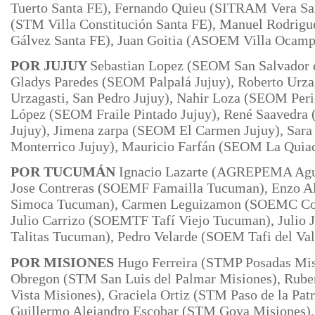
Tuerto Santa FE), Fernando Quieu (SITRAM Vera San
(STM Villa Constitución Santa FE), Manuel Rodrigu
Gálvez Santa FE), Juan Goitia (ASOEM Villa Ocamp
POR JUJUY
Sebastian Lopez (SEOM San Salvador d
Gladys Paredes (SEOM Palpalá Jujuy), Roberto Ur
Urzagasti, San Pedro Jujuy), Nahir Loza (SEOM Peri
López (SEOM Fraile Pintado Jujuy), René Saavedra
Jujuy), Jimena zarpa (SEOM
El Carmen Jujuy), Sar
Monterrico Jujuy), Mauricio Farfán (SEOM La Quiac
POR TUCUMÁN
Ignacio Lazarte (AGREPEMA Agu
Jose
Contreras (SOEMF Famailla Tucuman), Enzo 
Simoca Tucuman), Carmen Leguizamon (SOEMC Co
Julio Carrizo (SOEMTF Tafí Viejo Tucuman),
Julio
Talitas Tucuman), Pedro Velarde (SOEM Tafi del Va
POR MISIONES
Hugo Ferreira (STMP Posadas Mis
Obregon (STM San Luis del Palmar Misiones), Rube
Vista Misiones), Graciela Ortiz
(STM Paso de la Patr
Guillermo Alejandro Escobar (STM Goya Misiones),