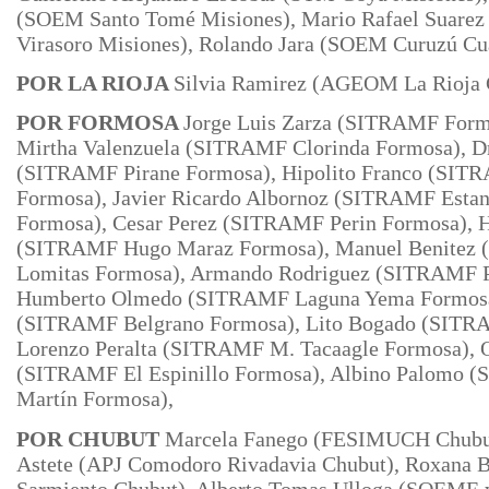
(SOEM Santo Tomé Misiones), Mario Rafael Suare
Virasoro
Misiones), Rolando Jara (SOEM Curuzú Cu
POR LA RIOJA
Silvia Ramirez
(AGEOM La Rioja C
POR FORMOSA
Jorge Luis Zarza (SITRAMF Form
Mirtha Valenzuela (SITRAMF Clorinda Formosa), Dr
(SITRAMF Pirane Formosa), Hipolito Franco (SITR
Formosa), Javier Ricardo Albornoz (SITRAMF Estan
Formosa), Cesar Perez (SITRAMF Perin Formosa), 
(SITRAMF Hugo Maraz Formosa), Manuel Benitez
Lomitas Formosa), Armando Rodriguez (SITRAMF P.
Humberto Olmedo (SITRAMF Laguna Yema Formosa),
(SITRAMF Belgrano Formosa), Lito Bogado (SITRA
Lorenzo Peralta (SITRAMF M. Tacaagle Formosa),
(SITRAMF El Espinillo Formosa), Albino Palomo 
Martín
Formosa),
POR CHUBUT
Marcela Fanego (FESIMUCH Chubut
Astete
(APJ Comodoro Rivadavia Chubut), Roxana 
Sarmiento Chubut), Alberto Tomas Ulloga (SOEME 