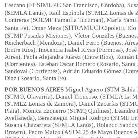
Lescano (
FESIMUPC
San Francisco, Córdoba), Sus
(SEMLA Lanús), Raúl Espínola (STMLZ Lomas de Z
Contreras (SOEMF Famailla Tucuman), María Yamile
Santa Fe), Omar Meza (
SITRAMUCI
Cipoletti, Río
(STMP Posadas Misiones), Víctor Gonzales (Buenos. 
Reicherbach (Mendoza), Daniel Ferro (Buenos. Aires
(Entre Ríos), Inocencia Isabel Rivas (Formosa), Jo
Aires), Paola Alejandra Juárez (Entre Ríos), Román
(Corrientes), Esteban Oscar Romero (Rosario, Santa
Sandoval (Corrientes), Adrián Eduardo Gómez (Entr
Díaz (Rosario, Santa Fe).
POR BUENOS AIRES
Miguel Aguero (STM Bahia B
(STMO, Olavarría), Daniel Troncoso, (STMLA La M
(STMLZ Lomas de Zamora), Daniel Zacarías (STMG
Plata),
Monica Ezquerro (STMQ Quilmes), Leandro
Avellaneda), Berazategui Miguel Rodrigo (STME En
Susana Chazarreta (SEMLA Lanús), Rolando Sandov
Browm), Pedro Maico (ASTM 25 de Mayo Buenos Ai