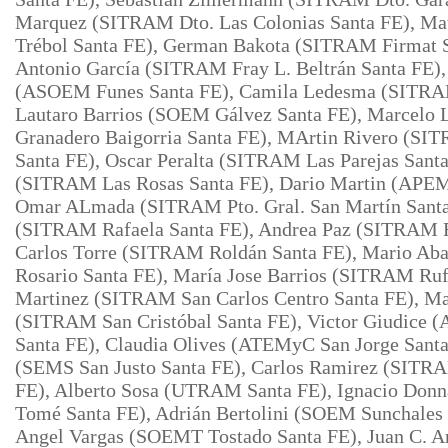
Marquez (SITRAM Dto. Las
Colonias Santa FE), Ma
Trébol Santa FE), German Bakota (SITRAM Firmat S
Antonio García (SITRAM Fray L. Beltrán Santa FE)
(ASOEM Funes Santa FE), Camila Ledesma (SITRAM
Lautaro Barrios (SOEM Gálvez Santa FE), Marcelo
Granadero Baigorria Santa FE), MArtin Rivero (SI
Santa FE), Oscar Peralta (SITRAM Las Parejas Sant
(SITRAM Las Rosas Santa FE), Dario Martin (APEM
Omar ALmada (SITRAM Pto. Gral. San Martín Santa 
(SITRAM Rafaela Santa FE), Andrea Paz (SITRAM R
Carlos Torre (SITRAM Roldán
Santa FE), Mario A
Rosario Santa FE), María Jose Barrios (SITRAM
Ruf
Martinez (SITRAM San Carlos Centro Santa FE), Mar
(SITRAM San Cristóbal Santa FE), Victor Giudice 
Santa FE), Claudia Olives (ATEMyC San Jorge Sant
(SEMS San Justo Santa
FE), Carlos Ramirez (SITR
FE), Alberto Sosa (UTRAM Santa
FE), Ignacio Do
Tomé Santa FE), Adrián Bertolini (SOEM Sunchales 
Angel Vargas (SOEMT Tostado Santa FE), Juan C. 