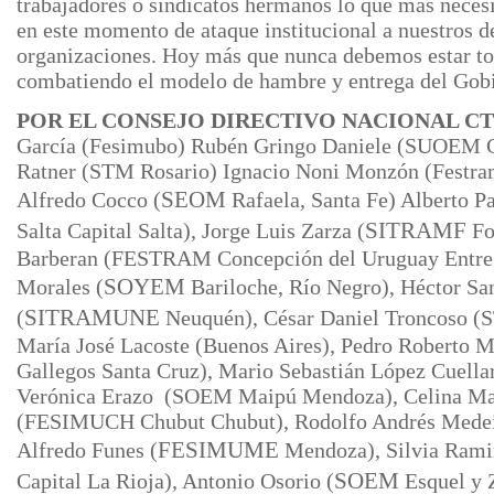
trabajadores o sindicatos hermanos lo que más necesi
en este momento de ataque institucional a nuestros d
organizaciones. Hoy más que nunca debemos estar to
combatiendo el modelo de hambre y entrega del Gob
POR EL CONSEJO DIRECTIVO NACIONAL C
García (Fesimubo) Rubén Gringo Daniele (SUOEM 
Ratner (STM Rosario) Ignacio Noni
Monzón (Festram
Alfredo Cocco (
SEOM
Rafaela, Santa Fe) Alberto 
Salta Capital Salta), Jorge Luis Zarza (
SITRAMF
Fo
Barberan (FESTRAM Concepción del Uruguay Entre 
Morales (
SOYEM
Bariloche, Río Negro), Héctor Sa
(
SITRAMUNE
Neuquén), César Daniel
Troncoso (
María José Lacoste (Buenos Aires), Pedro Roberto 
Gallegos Santa Cruz), Mario Sebastián López Cuella
Verónica Erazo (SOEM Maipú Mendoza), Celina Ma
(FESIMUCH Chubut Chubut), Rodolfo Andrés Medein
Alfredo Funes (
FESIMUME
Mendoza), Silvia Ram
Capital La Rioja), Antonio Osorio (
SOEM
Esquel y 