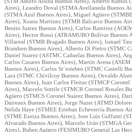
(STM Adolfo Alsina Buenos Aires), Alberto Ramos 
Aires), Leandro Doval (STMA Avellaneda Buenos Air
(STMA Azul Buenos Aires), Miguel Agüero (STMBB
Aires), Xoana Martinez (STMB
Balcarce Buenos Air
Benito Juarez Buenos Aires), Carlos Ramirez (AOE
Aires), Hector Rossi (ATRAMUBO Bolívar Buenos A
Villareal (STMB Bragado Buenos Aires), Ismael T
Brandsen
Buenos Aires), Alberto Di Pietro (STMC C
Daniel Suarez (ASTMC Cañuelas Buenos Aires), A
Carlos Casares Buenos Aires), Martin
Arena (ASEM 
Buenos Aires), Carlos St´esteben (STMC Castelli Bu
Lara (STMC Chivilcoy Buenos Aires), Osvaldo Alus
Buenos Aires), Juan Carlos Fleitas (STMCP Coronel 
Aires), Marcelo Sottile (STMCR Coronel Rosales Bu
Agüero (STMCS Coronel Suárez Buenos
Aires), Da
Daireaux Buenos Aires), Jorge Nazer (ATMD Dolores
Nelida Haye (STMEE Esteban Echeverría Buenos Aire
(STME Ezeiza Buenos Aires), Jose Luis Guffanti (
Alvarado Buenos Aires), Marcelo Urán (STMGA Gen
Aires), Ruben Agüero (FESIMUBO General Las Hera