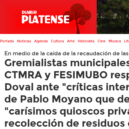
Portada
Noticias
Agenda
Cultura
Arte
Historieta
Cine
Musica
Lit
En medio de la caída de la recaudación de l
Gremialistas municipale
CTMRA y FESIMUBO resp
Doval ante "críticas int
de Pablo Moyano que de
"carísimos quioscos priv
recolección de residuos 