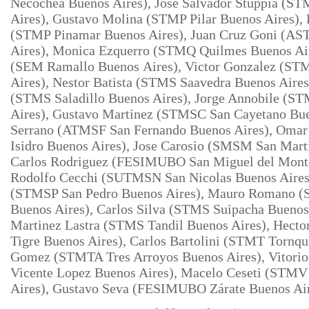
Necochea Buenos Aires), Jose Salvador Stuppia (S
Aires), Gustavo Molina (STMP Pilar Buenos Aires),
(STMP Pinamar Buenos Aires), Juan Cruz Goni (A
Aires), Monica Ezquerro (STMQ Quilmes Buenos Air
(SEM Ramallo Buenos
Aires), Victor Gonzalez (ST
Aires), Nestor Batista (STMS Saavedra Buenos Aires
(STMS Saladillo Buenos Aires), Jorge Annobile (S
Aires), Gustavo Martinez (STMSC San Cayetano Bue
Serrano
(ATMSF San Fernando Buenos Aires), Omar
Isidro Buenos Aires), Jose
Carosio (SMSM San Marti
Carlos Rodriguez (FESIMUBO San Miguel del Monte
Rodolfo Cecchi (SUTMSN San Nicolas Buenos Aires
(STMSP San Pedro Buenos Aires), Mauro Romano (
Buenos Aires), Carlos Silva (STMS Suipacha Buenos 
Martinez Lastra (STMS Tandil Buenos Aires), Hec
Tigre Buenos Aires), Carlos Bartolini (STMT Tornqui
Gomez (STMTA Tres Arroyos Buenos Aires), Vitorio 
Vicente Lopez Buenos Aires), Macelo Ceseti (STMV 
Aires),
Gustavo Seva (FESIMUBO Zárate Buenos Ai