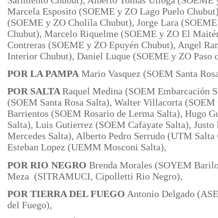
Marcela Esposito (SOEME y ZO Lago Puelo Chubut)
(SOEME y ZO Cholila Chubut), Jorge Lara (SOEME 
Chubut), Marcelo Riquelme (SOEME y ZO El Maitén
Contreras (SOEME y ZO Epuyén Chubut), Angel R
Interior Chubut), Daniel Luque (SOEME y ZO Paso d
POR LA PAMPA
Mario Vasquez (SOEM Santa Ros
POR SALTA
Raquel Medina (SOEM Embarcación Sa
(SOEM Santa Rosa Salta), Walter Villacorta (SOEM O
Barrientos (SOEM Rosario de Lerma Salta), Hugo G
Salta), Luis
Gutierrez (SOEM Cafayate Salta), Jus
Mercedes Salta), Alberto Pedro
Serrudo (UTM Salta C
Esteban Lopez (UEMM Mosconi Salta),
POR RIO NEGRO
Brenda Morales (SOYEM Barilo
Meza (SITRAMUCI, Cipolletti Rio Negro),
POR TIERRA DEL FUEGO
Antonio Delgado (ASE
del Fuego),