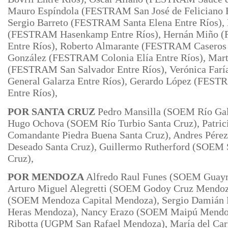
Mauro Espíndola (FESTRAM San José de Feliciano E
Sergio
Barreto (FESTRAM Santa Elena Entre Ríos), 
(FESTRAM Hasenkamp Entre Ríos), Hernán Miño 
Entre Ríos), Roberto Almarante (FESTRAM Caseros E
González (FESTRAM Colonia Elía Entre Ríos), Mart
(FESTRAM San Salvador Entre Ríos), Verónica Fa
General
Galarza Entre Ríos), Gerardo López (FES
Entre Ríos),
POR SANTA
CRUZ
Pedro Mansilla (SOEM Río Gal
Hugo Ochova (SOEM Río Turbio
Santa Cruz), Patri
Comandante Piedra Buena Santa Cruz), Andres Pére
Deseado Santa Cruz), Guillermo Rutherford (SOEM S
Cruz),
POR MENDOZA
Alfredo Raul Funes (SOEM Guay
Arturo Miguel Alegretti (SOEM Godoy Cruz Mendoza
(SOEM Mendoza Capital Mendoza), Sergio Damián
Heras Mendoza), Nancy Erazo (SOEM Maipú Mendoz
Ribotta (UGPM San Rafael Mendoza), María del C