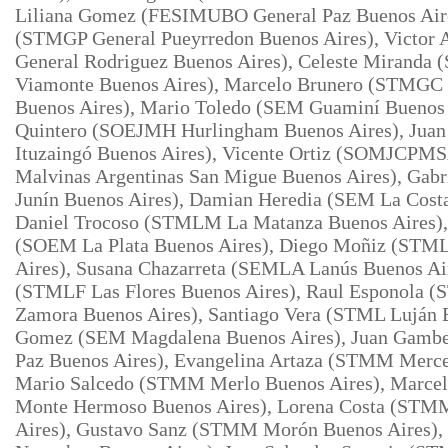
Liliana Gomez (FESIMUBO General Paz Buenos Aire
(STMGP General Pueyrredon Buenos Aires), Victo
General Rodriguez Buenos Aires), Celeste Miranda
Viamonte Buenos Aires), Marcelo Brunero (STMGC
Buenos Aires), Mario Toledo (SEM Guaminí Buenos 
Quintero (SOEJMH Hurlingham Buenos Aires), Juan
Ituzaingó Buenos Aires), Vicente Ortiz (SOMJCPM
Malvinas Argentinas San Migue Buenos Aires), Gab
Junín Buenos Aires), Damian Heredia (SEM La Costa
Daniel Trocoso (STMLM La Matanza Buenos Aires),
(SOEM La Plata Buenos Aires), Diego Moñiz (STM
Aires), Susana Chazarreta (SEMLA Lanús Buenos Ai
(STMLF Las Flores Buenos Aires), Raul Esponola 
Zamora Buenos Aires), Santiago
Vera (STML Luján B
Gomez (SEM Magdalena Buenos Aires), Juan Gam
Paz Buenos Aires), Evangelina Artaza (STMM Merce
Mario Salcedo (STMM Merlo Buenos Aires), Marc
Monte Hermoso Buenos Aires), Lorena Costa (ST
Aires), Gustavo Sanz (STMM Morón Buenos Aires)