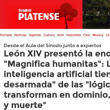
Portada
Noticias
Agenda
Cultura
Arte
Historieta
Cine
Musica
Lit
Desde el Aula del Sínodo junto a expertos
León XIV presentó la enc
"Magnifica humanitas": 
inteligencia artificial ti
desarmada" de las "lógic
transforman en dominio,
y muerte"