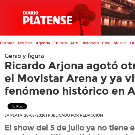
Portada
Noticias
Agenda
Cultura
Arte
Historieta
Cine
Musica
Lit
Genio y figura
Ricardo Arjona agotó ot
el Movistar Arena y ya v
fenómeno histórico en A
LA PLATA, 26-05-2026 | PUBLICADO POR REDACCIÓN
El show del 5 de julio ya no tiene 