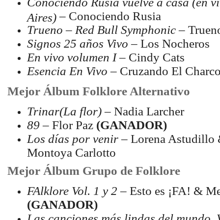
Conociendo Rusia vuelve a casa (en v
– Conociendo Rusia
Aires)
Trueno – Red Bull Symphonic
– True
Signos 25 años Vivo
– Los Nocheros
En vivo volumen I
– Cindy Cats
Esencia En Vivo
– Cruzando El Charc
Mejor Álbum Folklore Alternativo
Trinar(La flor)
– Nadia Larcher
89
– Flor Paz
(GANADOR)
Los días por venir
– Lorena Astudillo 
Montoya Carlotto
Mejor Álbum Grupo de Folklore
FAlklore Vol. 1 y 2
– Esto es ¡FA!
& Me
(GANADOR)
Las canciones más lindas del mundo,