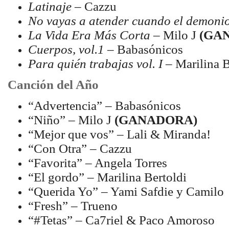
Latinaje
– Cazzu
No vayas a atender cuando el demoni
La Vida Era Más Corta
– Milo J
(GA
Cuerpos, vol.1
– Babasónicos
Para quién trabajas vol. I
– Marilina B
Canción del Año
“Advertencia” – Babasónicos
“Niño” – Milo J
(GANADORA)
“Mejor que vos” – Lali & Miranda!
“Con Otra” – Cazzu
“Favorita” – Angela Torres
“El gordo” – Marilina Bertoldi
“Querida Yo” – Yami Safdie y Camilo
“Fresh” – Trueno
“#Tetas” – Ca7riel & Paco Amoroso