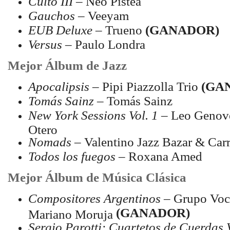
Culto III
– Neo Pistea
Gauchos
– Veeyam
EUB Deluxe
– Trueno
(GANADOR)
Versus
– Paulo Londra
Mejor Álbum de Jazz
Apocalipsis
– Pipi Piazzolla Trio
(GA
Tomás Sainz
– Tomás Sainz
New York Sessions Vol. 1
– Leo Genove
Otero
Nomads
– Valentino Jazz Bazar & Car
Todos los fuegos
– Roxana Amed
Mejor Álbum de Música Clásica
Compositores Argentinos
– Grupo Voca
(GANADOR)
Mariano Moruja
Sergio Parotti: Cuartetos de Cuerdas V