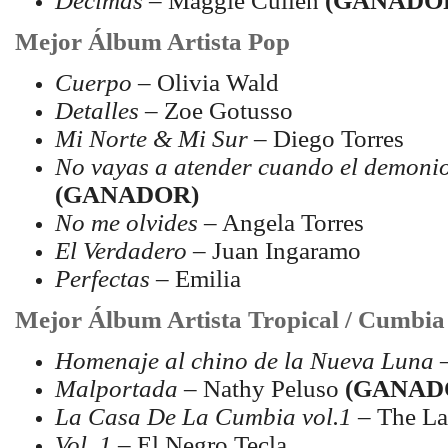
Décimas
– Maggie Cullen
(GANADO
Mejor Álbum Artista Pop
Cuerpo
– Olivia Wald
Detalles
– Zoe Gotusso
Mi Norte & Mi Sur
– Diego Torres
No vayas a atender cuando el demoni
(GANADOR)
No me olvides
– Angela Torres
El Verdadero
– Juan Ingaramo
Perfectas
– Emilia
Mejor Álbum Artista Tropical / Cumbia
Homenaje al chino de la Nueva Luna
–
Malportada
– Nathy Peluso
(GANAD
La Casa De La Cumbia vol.1
– The La
Vol. 1
– El Negro Tecla