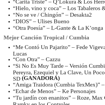
“Carita Triste” – Q’Lokura & Los Herr
“Hielo, vino y coca” – Los Tabaleros 
“No se ve / Chingón” – Desakta2
“DIOS” – Ulises Bueno
“Otra Poesía” – L-Gante & La K’onga
Mejor Canción Tropical / Cumbia
“Me Contó Un Pajarito” – Fede Vigeva
Lucas
“Con Otra” – Cazzu
“Si No Es Muy Tarde – Versión Cumbi
Pereyra, Ezequiel y La Clave, Un Poc
(GANADORA)
SD
“Amiga Traidora (Cumbia TexMex)” –
“Echar de Menos” – Ke Personajes
“Tu jardín con enanitos” – Roze, Max 
Ramky en los Controles