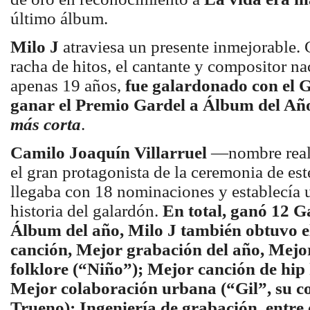
último álbum.
Milo J
atraviesa un presente inmejorable.
racha de hitos, el cantante y compositor n
apenas 19 años,
fue galardonado con el G
ganar el Premio Gardel a Álbum del Añ
más corta
.
Camilo Joaquín Villarruel
—nombre real 
el gran protagonista de la ceremonia de este
llegaba con 18 nominaciones y establecía u
historia del galardón.
En total, ganó 12 G
Álbum del año, Milo J también obtuvo e
canción, Mejor grabación del año, Mejo
folklore (“Niño”); Mejor canción de hip 
Mejor colaboración urbana (“Gil”, su c
Trueno); Ingeniería de grabación, entre 