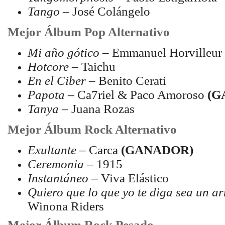
Tango
– José Colángelo
Mejor Álbum Pop Alternativo
Mi año gótico
– Emmanuel Horvilleur
Hotcore
– Taichu
En el Ciber
– Benito Cerati
Papota
– Ca7riel & Paco Amoroso
(G
Tanya
– Juana Rozas
Mejor Álbum Rock Alternativo
Exultante
– Carca
(GANADOR)
Ceremonia
– 1915
Instantáneo
– Viva Elástico
Quiero que lo que yo te diga sea un a
Winona Riders
Mejor Álbum Rock Pesado