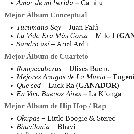
Amor de mi herida
– Camilú
Mejor Álbum Conceptual
Tucumano Soy
– Juan Falú
La Vida Era Más Corta
– Milo J
(GA
Sandro así
– Ariel Ardit
Mejor Álbum de Cuarteto
Rompecabezas
– Ulises Bueno
Mejores Amigos de La Muela
– Eugen
Que sed
– Luck Ra
(GANADOR)
En Vivo Buenos Aires
– La K’onga
Mejor Álbum de Hip Hop / Rap
Okupas
– Little Boogie & Stereo
Bhavilonia
– Bhavi