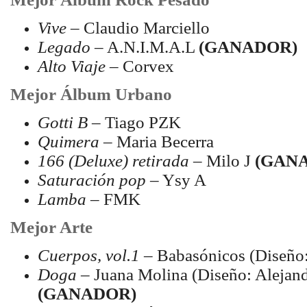
Vive
– Claudio Marciello
Legado
– A.N.I.M.A.L
(GANADOR)
Alto Viaje
– Corvex
Mejor Álbum Urbano
Gotti B
– Tiago PZK
Quimera
– Maria Becerra
166 (Deluxe) retirada
– Milo J
(GAN
Saturación pop
– Ysy A
Lamba
– FMK
Mejor Arte
Cuerpos, vol.1
– Babasónicos (Diseño
Doga
– Juana Molina (Diseño: Alejan
(GANADOR)