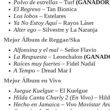
Polvo de estrellas
– Turf
(GANADOR
El Regreso
– Tan Bionica
Los lobos
– Estelares
Ya No Estoy Aquí
– Rayos Láser
Alter ego
– Silvestre y La Naranja
Mejor Álbum de Reggae/Ska
Alfonsina y el mal
– Señor Flavio
La Respuesta
– Leonchalon
(GANAD
Raíces muy fuertes
– Fidel Nadal
A Tempo
– Dread Mar I
Mejor Álbum en Vivo
Juegue Kuelgue
– El Kuelgue
Hilda Canta Charly 2 (En Vivo)
– Hild
Hecho en Jamaica – Vivo Movistar Ar