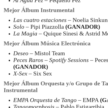
Al Agua Pez
– Pequeño Pez
Mejor Álbum Instrumental
Las cuatro estaciones
– Noelia Sinkun
Solo
– Pipi Piazzolla
(GANADOR)
La Magia
– Quique Sinesi & Astrid M
Mejor Álbum Música Electrónica
Deseo
– Mistol Team
Peces Raros – Spotify Sessions
– Peces
(GANADOR)
X-Sex
– Six Sex
Mejor Álbum Orquesta y/o Grupo de Ta
Instrumental
EMPA Orquesta de Tango
– EMPA
(G
Tangomorphosis
– Pablo Estigarribia