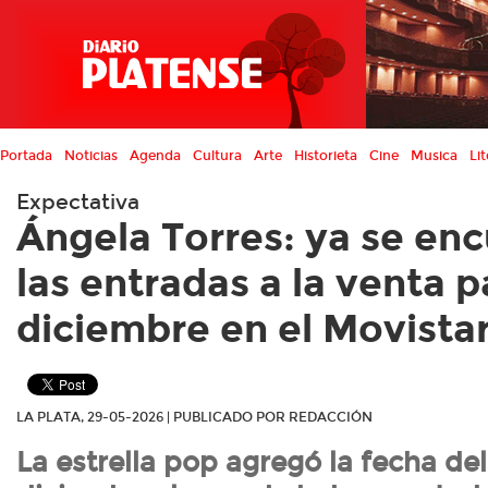
Portada
Noticias
Agenda
Cultura
Arte
Historieta
Cine
Musica
Lit
Expectativa
Ángela Torres: ya se en
las entradas a la venta p
diciembre en el Movista
LA PLATA, 29-05-2026 | PUBLICADO POR REDACCIÓN
La estrella pop agregó la fecha del