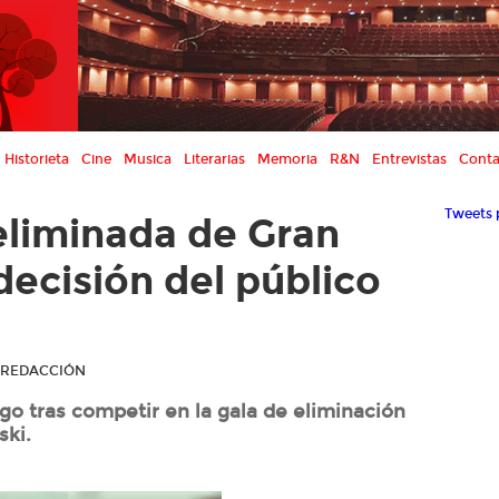
Historieta
Cine
Musica
Literarias
Memoria
R&N
Entrevistas
Conta
Tweets 
 eliminada de Gran
ecisión del público
R REDACCIÓN
o tras competir en la gala de eliminación
ski.