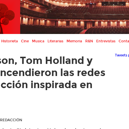
Historieta
Cine
Musica
Literarias
Memoria
R&N
Entrevistas
Conta
Tweets 
son, Tom Holland y
cendieron las redes
cción inspirada en
R REDACCIÓN