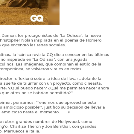
 Damon, los protagonistas de "La Odisea", la nueva
ristopher Nolan inspirada en el poema de Homero,
 que encendió las redes sociales.
inas, la icónica revista GQ dio a conocer en las últimas
ano inspirada en "La Odisea", con una jugada
ulinos. Las imágenes, que combinan el estilo de la
temporánea, se volvieron virales en redes.
rector reflexionó sobre la idea de llevar adelante la
la suerte de triunfar con un proyecto, como cineasta,
arte: ‘¿Qué puedo hacer? ¿Qué me permiten hacer ahora
 que otros no se habrían permitido?’”.
heimer, pensamos: ‘Tenemos que aprovechar esta
 ambicioso posible’”, justificó su decisión de llevar a
s ambicioso hasta el momento. __IP__
con otros grandes nombres de Hollywood, como
'o, Charlize Theron y Jon Bernthal, con grandes
, Marruecos e Italia.