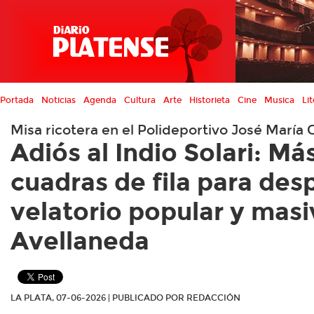
Portada
Noticias
Agenda
Cultura
Arte
Historieta
Cine
Musica
Lit
Misa ricotera en el Polideportivo José María 
Adiós al Indio Solari: Má
cuadras de fila para des
velatorio popular y masi
Avellaneda
LA PLATA, 07-06-2026 | PUBLICADO POR REDACCIÓN