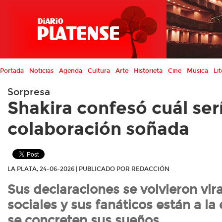
Portada
Noticias
Agenda
Cultura
Arte
Historieta
Cine
Musica
Lit
Sorpresa
Shakira confesó cuál ser
colaboración soñada
LA PLATA, 24-06-2026 | PUBLICADO POR REDACCIÓN
Sus declaraciones se volvieron vir
sociales y sus fanáticos están a la
se concreten sus sueños.