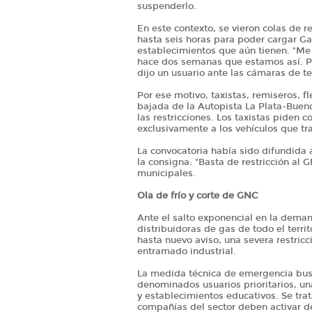
suspenderlo.
En este contexto, se vieron colas de 
hasta seis horas para poder cargar G
establecimientos que aún tienen. "Me 
hace dos semanas que estamos así. Pe
dijo un usuario ante las cámaras de te
Por ese motivo, taxistas, remiseros, f
bajada de la Autopista La Plata-Buen
las restricciones. Los taxistas piden 
exclusivamente a los vehículos que tr
La convocatoria había sido difundida 
la consigna: "Basta de restricción al 
municipales.
Ola de frío y corte de GNC
Ante el salto exponencial en la deman
distribuidoras de gas de todo el terr
hasta nuevo aviso, una severa restricc
entramado industrial.
La medida técnica de emergencia bus
denominados usuarios prioritarios, un
y establecimientos educativos. Se tra
compañías del sector deben activar de