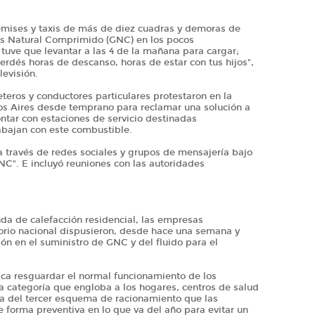
remises y taxis de más de diez cuadras y demoras de
as Natural Comprimido (GNC) en los pocos
tuve que levantar a las 4 de la mañana para cargar;
rdés horas de descanso, horas de estar con tus hijos",
levisión.
leteros y conductores particulares protestaron en la
os Aires desde temprano para reclamar una solución a
contar con estaciones de servicio destinadas
abajan con este combustible.
a través de redes sociales y grupos de mensajería bajo
GNC". E incluyó reuniones con las autoridades
da de calefacción residencial, las empresas
itorio nacional dispusieron, desde hace una semana y
ión en el suministro de GNC y del fluido para el
ca resguardar el normal funcionamiento de los
a categoría que engloba a los hogares, centros de salud
ta del tercer esquema de racionamiento que las
 forma preventiva en lo que va del año para evitar un