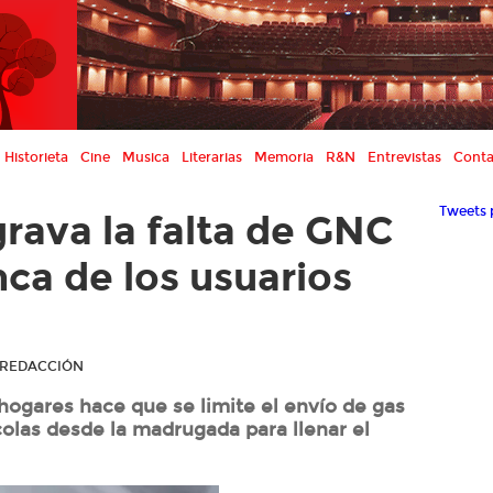
Historieta
Cine
Musica
Literarias
Memoria
R&N
Entrevistas
Conta
Tweets 
grava la falta de GNC
nca de los usuarios
R REDACCIÓN
ogares hace que se limite el envío de gas
colas desde la madrugada para llenar el