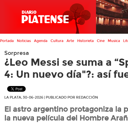
Portada
Noticias
Agenda
Cultura
Arte
Historieta
Cine
Musica
Lit
Sorpresa
¿Leo Messi se suma a “
4: Un nuevo día"?: así f
LA PLATA, 30-06-2026 | PUBLICADO POR REDACCIÓN
El astro argentino protagoniza la
la nueva película del Hombre Arañ