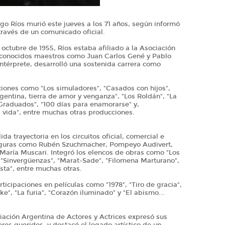
ago Ríos murió este jueves a los 71 años, según informó
través de un comunicado oficial.
 octubre de 1955, Ríos estaba afiliado a la Asociación
econocidos maestros como Juan Carlos Gené y Pablo
térprete, desarrolló una sostenida carrera como
cciones como "Los simuladores", "Casados con hijos",
entina, tierra de amor y venganza", "Los Roldán", "La
 "Graduados", "100 días para enamorarse" y,
i vida", entre muchas otras producciones.
da trayectoria en los circuitos oficial, comercial e
 figuras como Rubén Szuchmacher, Pompeyo Audivert,
María Muscari. Integró los elencos de obras como "Los
 "Sinvergüenzas", "Marat-Sade", "Filomena Marturano",
sta", entre muchas otras.
ticipaciones en películas como "1978", "Tiro de gracia",
e", "La furia", "Corazón iluminado" y "El abismo...
ciación Argentina de Actores y Actrices expresó sus
res queridos, y destacó el legado artístico de un