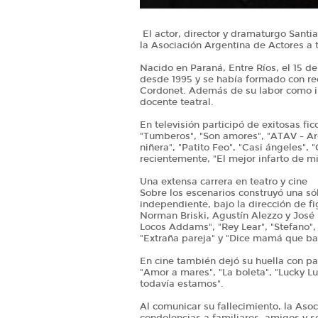
El actor, director y dramaturgo Santi
la Asociación Argentina de Actores a 
Nacido en Paraná, Entre Ríos, el 15 de
desde 1995 y se había formado con r
Cordonet. Además de su labor como in
docente teatral.
En televisión participó de exitosas fi
"Tumberos", "Son amores", "ATAV - Arg
niñera", "Patito Feo", "Casi ángeles",
recientemente, "El mejor infarto de m
Una extensa carrera en teatro y cine
Sobre los escenarios construyó una sóli
independiente, bajo la dirección de
Norman Briski, Agustín Alezzo y José 
Locos Addams", "Rey Lear", "Stefano",
"Extraña pareja" y "Dice mamá que ba
En cine también dejó su huella con par
"Amor a mares", "La boleta", "Lucky Luk
todavía estamos".
Al comunicar su fallecimiento, la Aso
condolencias a familiares, amigos y se