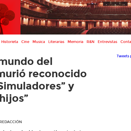
Historieta
Cine
Musica
Literarias
Memoria
R&N
Entrevistas
Conta
Tweets 
l mundo del
murió reconocido
 Simuladores” y
hijos”
R REDACCIÓN